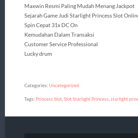
Maxwin Resmi Paling Mudah Menang Jackpot
Sejarah Game Judi Starlight Princess Slot Onlin
Spin Cepat 31x DC On
Kemudahan Dalam Transaksi
Customer Service Professional
Lucky drum
Categories:
Uncategorized
Tags:
Princess Slot
,
Slot Starlight Princess
,
starlight pri