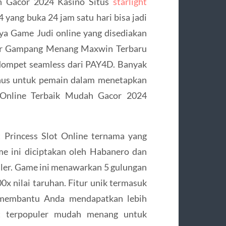
ah Gacor 2024 Kasino Situs
starlight
yang buka 24 jam satu hari bisa jadi
a Game Judi online yang disediakan
acor Gampang Menang Maxwin Terbaru
dompet seamless dari PAY4D. Banyak
bonus untuk pemain dalam menetapkan
ot Online Terbaik Mudah Gacor 2024
t Princess Slot Online ternama yang
ame ini diciptakan oleh Habanero dan
uler. Game ini menawarkan 5 gulungan
0x nilai taruhan. Fitur unik termasuk
n membantu Anda mendapatkan lebih
ot terpopuler mudah menang untuk