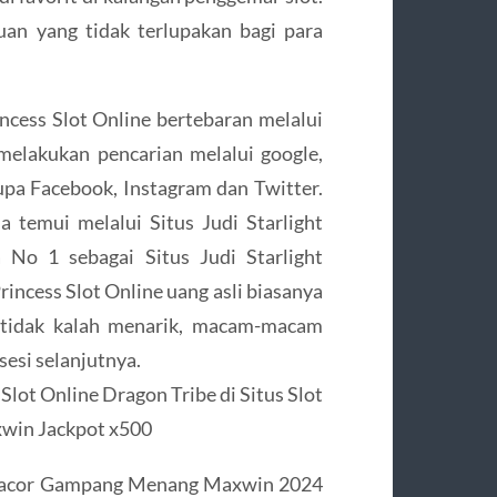
an yang tidak terlupakan bagi para
ncess Slot Online bertebaran melalui
 melakukan pencarian melalui google,
upa Facebook, Instagram dan Twitter.
da temui melalui Situs Judi Starlight
 No 1 sebagai Situs Judi Starlight
rincess Slot Online uang asli biasanya
 tidak kalah menarik, macam-macam
sesi selanjutnya.
 Slot Online Dragon Tribe di Situs Slot
win Jackpot x500
ess Gacor Gampang Menang Maxwin 2024