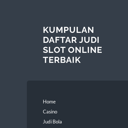
KUMPULAN
DAFTAR JUDI
SLOT ONLINE
TERBAIK
Home
Casino
Judi Bola