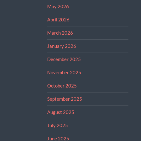
May 2026
April 2026
March 2026
January 2026
December 2025
November 2025
October 2025
September 2025
August 2025
July 2025
June 2025