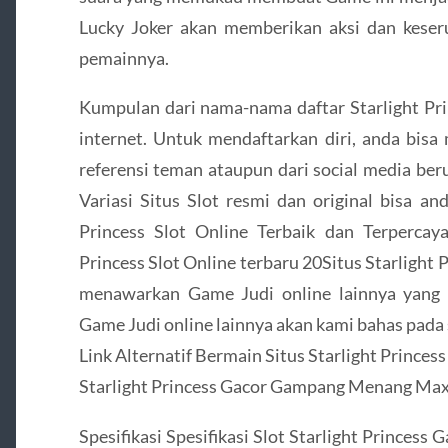
Lucky Joker akan memberikan aksi dan keseru
pemainnya.
Kumpulan dari nama-nama daftar Starlight Pri
internet. Untuk mendaftarkan diri, anda bisa
referensi teman ataupun dari social media ber
Variasi Situs Slot resmi dan original bisa an
Princess Slot Online Terbaik dan Terpercaya
Princess Slot Online terbaru 20Situs Starlight P
menawarkan Game Judi online lainnya yang
Game Judi online lainnya akan kami bahas pada 
Link Alternatif Bermain Situs Starlight Princess
Starlight Princess Gacor Gampang Menang Max
Spesifikasi Spesifikasi Slot Starlight Princ