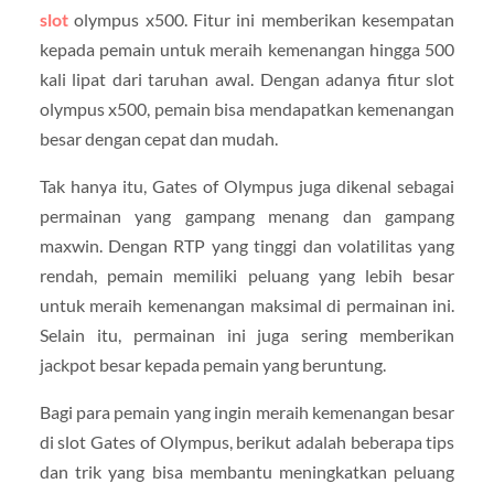
slot
olympus x500. Fitur ini memberikan kesempatan
kepada pemain untuk meraih kemenangan hingga 500
kali lipat dari taruhan awal. Dengan adanya fitur slot
olympus x500, pemain bisa mendapatkan kemenangan
besar dengan cepat dan mudah.
Tak hanya itu, Gates of Olympus juga dikenal sebagai
permainan yang gampang menang dan gampang
maxwin. Dengan RTP yang tinggi dan volatilitas yang
rendah, pemain memiliki peluang yang lebih besar
untuk meraih kemenangan maksimal di permainan ini.
Selain itu, permainan ini juga sering memberikan
jackpot besar kepada pemain yang beruntung.
Bagi para pemain yang ingin meraih kemenangan besar
di slot Gates of Olympus, berikut adalah beberapa tips
dan trik yang bisa membantu meningkatkan peluang