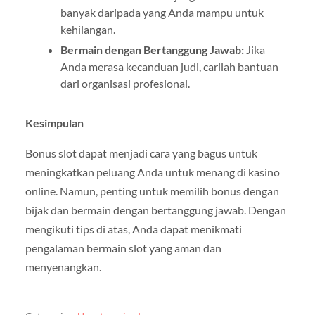
banyak daripada yang Anda mampu untuk
kehilangan.
Bermain dengan Bertanggung Jawab:
Jika
Anda merasa kecanduan judi, carilah bantuan
dari organisasi profesional.
Kesimpulan
Bonus slot dapat menjadi cara yang bagus untuk
meningkatkan peluang Anda untuk menang di kasino
online. Namun, penting untuk memilih bonus dengan
bijak dan bermain dengan bertanggung jawab. Dengan
mengikuti tips di atas, Anda dapat menikmati
pengalaman bermain slot yang aman dan
menyenangkan.