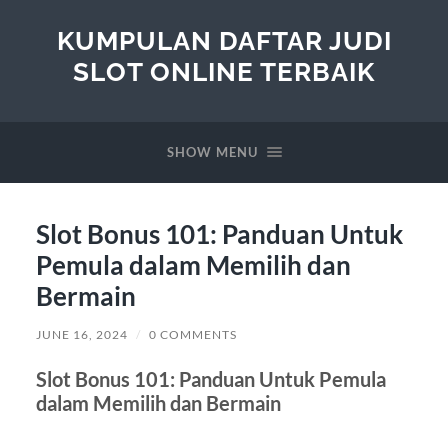
KUMPULAN DAFTAR JUDI
SLOT ONLINE TERBAIK
SHOW MENU
Slot Bonus 101: Panduan Untuk
Pemula dalam Memilih dan
Bermain
JUNE 16, 2024
/
0 COMMENTS
Slot Bonus 101: Panduan Untuk Pemula
dalam Memilih dan Bermain