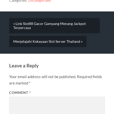
Categories:
Uncategorized
« Link Slot88 Gacor Gampang Menang Jackpot
Terpercaya
Menjelajahi Kekayaan Slot Server Thailand »
Leave a Reply
Your email address will not be published.
Required fields
are marked
*
COMMENT
*