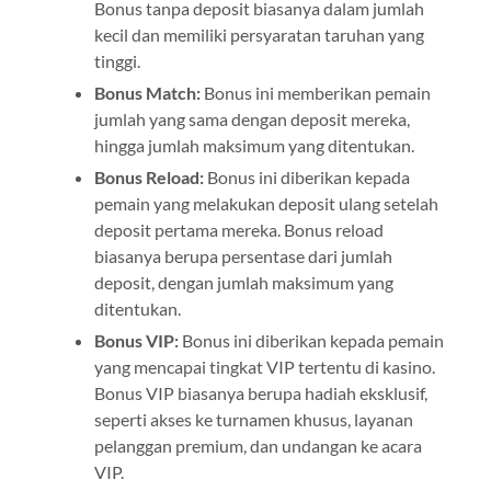
Bonus tanpa deposit biasanya dalam jumlah
kecil dan memiliki persyaratan taruhan yang
tinggi.
Bonus Match:
Bonus ini memberikan pemain
jumlah yang sama dengan deposit mereka,
hingga jumlah maksimum yang ditentukan.
Bonus Reload:
Bonus ini diberikan kepada
pemain yang melakukan deposit ulang setelah
deposit pertama mereka. Bonus reload
biasanya berupa persentase dari jumlah
deposit, dengan jumlah maksimum yang
ditentukan.
Bonus VIP:
Bonus ini diberikan kepada pemain
yang mencapai tingkat VIP tertentu di kasino.
Bonus VIP biasanya berupa hadiah eksklusif,
seperti akses ke turnamen khusus, layanan
pelanggan premium, dan undangan ke acara
VIP.