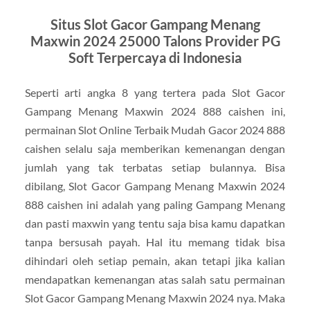
Situs Slot Gacor Gampang Menang
Maxwin 2024 25000 Talons Provider PG
Soft Terpercaya di Indonesia
Seperti arti angka 8 yang tertera pada Slot Gacor
Gampang Menang Maxwin 2024 888 caishen ini,
permainan Slot Online Terbaik Mudah Gacor 2024 888
caishen selalu saja memberikan kemenangan dengan
jumlah yang tak terbatas setiap bulannya. Bisa
dibilang, Slot Gacor Gampang Menang Maxwin 2024
888 caishen ini adalah yang paling Gampang Menang
dan pasti maxwin yang tentu saja bisa kamu dapatkan
tanpa bersusah payah. Hal itu memang tidak bisa
dihindari oleh setiap pemain, akan tetapi jika kalian
mendapatkan kemenangan atas salah satu permainan
Slot Gacor Gampang Menang Maxwin 2024 nya. Maka