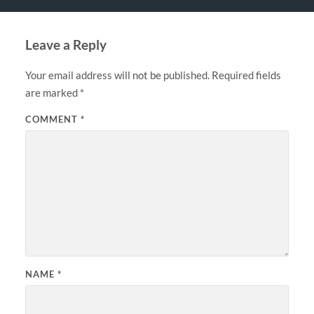
Leave a Reply
Your email address will not be published.
Required fields
are marked
*
COMMENT
*
NAME
*