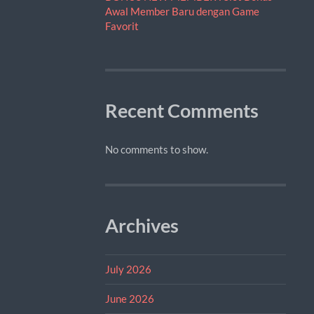
Awal Member Baru dengan Game
Favorit
Recent Comments
No comments to show.
Archives
July 2026
June 2026