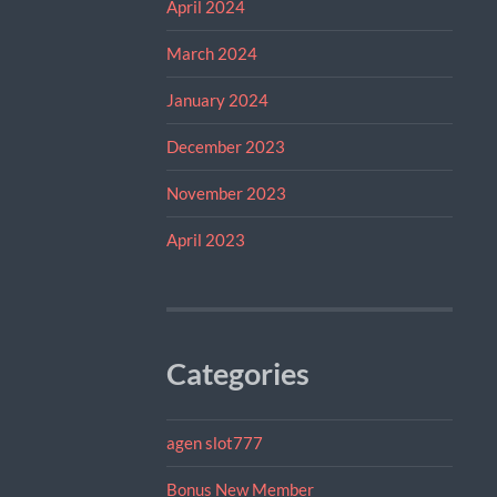
April 2024
March 2024
January 2024
December 2023
November 2023
April 2023
Categories
agen slot777
Bonus New Member