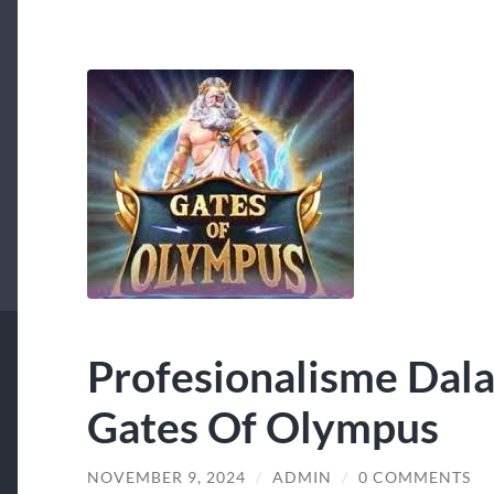
Profesionalisme Dal
Gates Of Olympus
NOVEMBER 9, 2024
/
ADMIN
/
0 COMMENTS