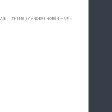
BAIK
THEME BY
ANDERS NORÉN
—
UP ↑