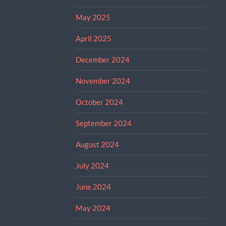
May 2025
April 2025
December 2024
November 2024
October 2024
September 2024
August 2024
July 2024
June 2024
May 2024