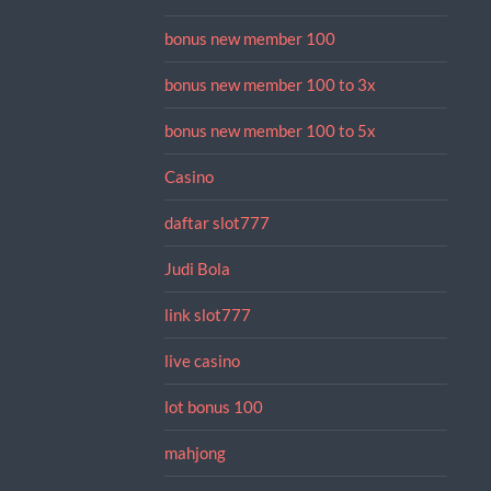
bonus new member 100
bonus new member 100 to 3x
bonus new member 100 to 5x
Casino
daftar slot777
Judi Bola
link slot777
live casino
lot bonus 100
mahjong