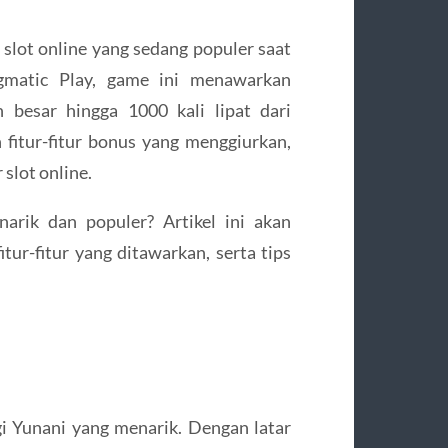
slot online yang sedang populer saat
gmatic Play, game ini menawarkan
besar hingga 1000 kali lipat dari
fitur-fitur bonus yang menggiurkan,
slot online.
rik dan populer? Artikel ini akan
itur-fitur yang ditawarkan, serta tips
i Yunani yang menarik. Dengan latar