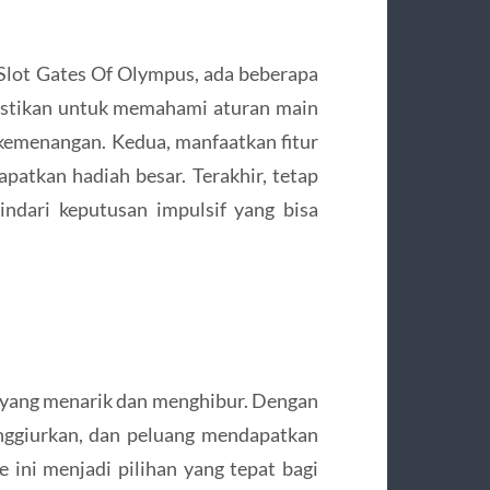
lot Gates Of Olympus, ada beberapa
 pastikan untuk memahami aturan main
kemenangan. Kedua, manfaatkan fitur
atkan hadiah besar. Terakhir, tetap
ndari keputusan impulsif yang bisa
e yang menarik dan menghibur. Dengan
enggiurkan, dan peluang mendapatkan
 ini menjadi pilihan yang tepat bagi