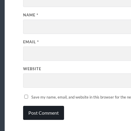
NAME
*
EMAIL
*
WEBSITE
Save my name, email, and website in this browser for the n