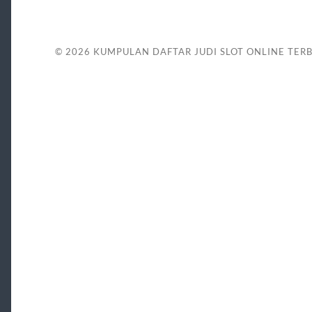
© 2026
KUMPULAN DAFTAR JUDI SLOT ONLINE TER