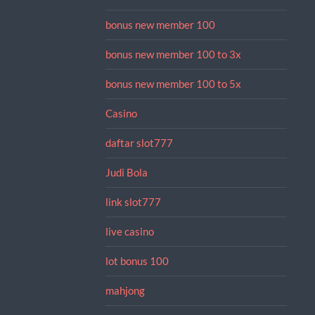
bonus new member 100
bonus new member 100 to 3x
bonus new member 100 to 5x
Casino
daftar slot777
Judi Bola
link slot777
live casino
lot bonus 100
mahjong