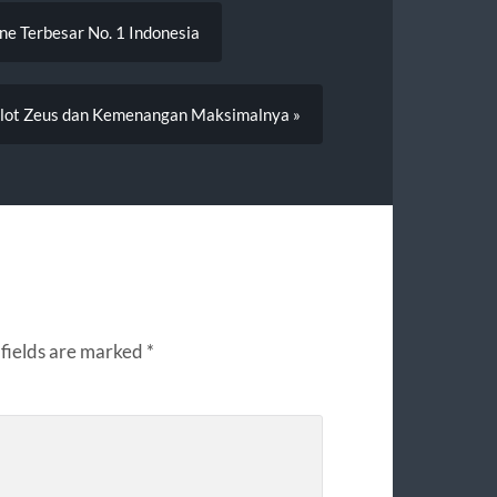
ine Terbesar No. 1 Indonesia
Slot Zeus dan Kemenangan Maksimalnya »
fields are marked
*