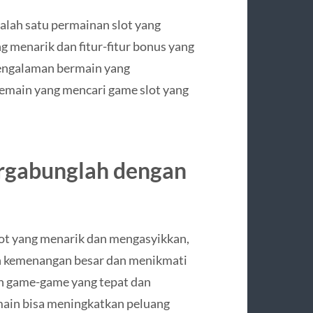
alah satu permainan slot yang
 menarik dan fitur-fitur bonus yang
engalaman bermain yang
main yang mencari game slot yang
Bergabunglah dengan
lot yang menarik dan mengasyikkan,
h kemenangan besar dan menikmati
h game-game yang tepat dan
main bisa meningkatkan peluang