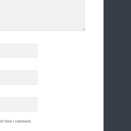
ext time I comment.