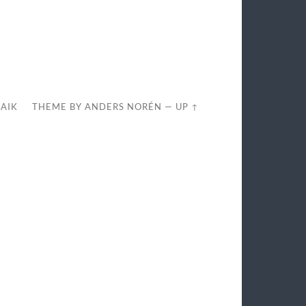
BAIK
THEME BY
ANDERS NORÉN
—
UP ↑