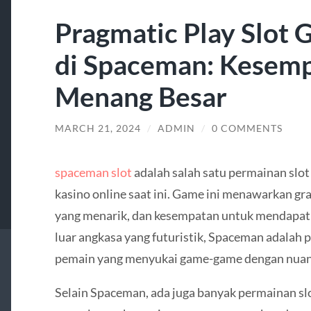
Pragmatic Play Slot
di Spaceman: Kesem
Menang Besar
MARCH 21, 2024
/
ADMIN
/
0 COMMENTS
spaceman slot
adalah salah satu permainan slot
kasino online saat ini. Game ini menawarkan graf
yang menarik, dan kesempatan untuk mendapa
luar angkasa yang futuristik, Spaceman adalah 
pemain yang menyukai game-game dengan nuansa
Selain Spaceman, ada juga banyak permainan sl