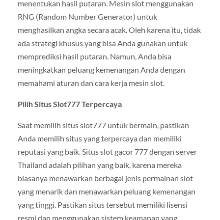
menentukan hasil putaran. Mesin slot menggunakan
RNG (Random Number Generator) untuk
menghasilkan angka secara acak. Oleh karena itu, tidak
ada strategi khusus yang bisa Anda gunakan untuk
memprediksi hasil putaran. Namun, Anda bisa
meningkatkan peluang kemenangan Anda dengan
memahami aturan dan cara kerja mesin slot.
Pilih Situs Slot777 Terpercaya
Saat memilih situs slot777 untuk bermain, pastikan
Anda memilih situs yang terpercaya dan memiliki
reputasi yang baik. Situs slot gacor 777 dengan server
Thailand adalah pilihan yang baik, karena mereka
biasanya menawarkan berbagai jenis permainan slot
yang menarik dan menawarkan peluang kemenangan
yang tinggi. Pastikan situs tersebut memiliki lisensi
resmi dan menggunakan sistem keamanan yang