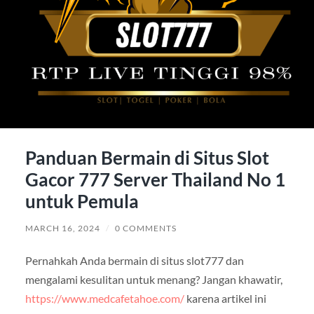
Panduan Bermain di Situs Slot
Gacor 777 Server Thailand No 1
untuk Pemula
MARCH 16, 2024
/
0 COMMENTS
Pernahkah Anda bermain di situs slot777 dan
mengalami kesulitan untuk menang? Jangan khawatir,
https://www.medcafetahoe.com/
karena artikel ini