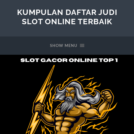
KUMPULAN DAFTAR JUDI
SLOT ONLINE TERBAIK
SHOW MENU