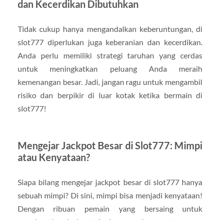
dan Kecerdikan Dibutuhkan
Tidak cukup hanya mengandalkan keberuntungan, di
slot777 diperlukan juga keberanian dan kecerdikan.
Anda perlu memiliki strategi taruhan yang cerdas
untuk meningkatkan peluang Anda meraih
kemenangan besar. Jadi, jangan ragu untuk mengambil
risiko dan berpikir di luar kotak ketika bermain di
slot777!
Mengejar Jackpot Besar di Slot777: Mimpi
atau Kenyataan?
Siapa bilang mengejar jackpot besar di slot777 hanya
sebuah mimpi? Di sini, mimpi bisa menjadi kenyataan!
Dengan ribuan pemain yang bersaing untuk