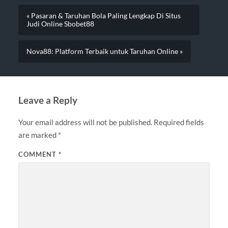
« Pasaran & Taruhan Bola Paling Lengkap Di Situs
Judi Online Sbobet88
Nova88: Platform Terbaik untuk Taruhan Online »
Leave a Reply
Your email address will not be published.
Required fields
are marked
*
COMMENT
*