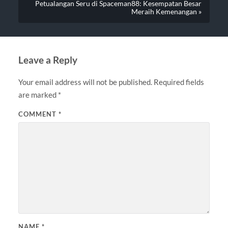
Petualangan Seru di Spaceman88: Kesempatan Besar
Meraih Kemenangan »
Leave a Reply
Your email address will not be published.
Required fields
are marked
*
COMMENT
*
NAME
*