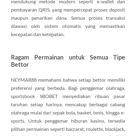
mendukung metode modern seperti e-wallet dan
pembayaran QRIS, yang mempercepat proses deposit
maupun penarikan dana. Semua proses transaksi
diawasi oleh sistem otomatis yang memastikan
kecepatan dan ketepatan.
Ragam Permainan untuk Semua Tipe
Bettor
NEYMAR88 memahami bahwa setiap bettor memiliki
preferensi yang berbeda. Bagi penggemar olahraga,
sportsbook SBOBET menyediakan ribuan pasar
taruhan setiap harinya, mencakup berbagai cabang
olahraga mulai dari sepak bola, basket, tenis, hingga e-
sports. Untuk penggemar hiburan kasino, tersedia
pilihan permainan seperti baccarat, roulette, blackjack,