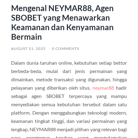
Mengenal NEYMAR88, Agen
SBOBET yang Menawarkan
Keamanan dan Kenyamanan
Bermain
AUGUST 11, 2025
/
0 COMMENTS
Dalam dunia taruhan online, kebutuhan setiap bettor
berbeda-beda, mulai dari jenis permainan yang
dimainkan, metode transaksi yang digunakan, hingga
pelayanan yang diberikan oleh situs.
neymar88
hadir
sebagai agen SBOBET terpercaya yang mampu
menyediakan semua kebutuhan tersebut dalam satu
platform. Dengan menggabungkan teknologi modern,
keamanan tingkat tinggi, dan variasi permainan yang
lengkap, NEYMAR88 menjadi pilihan yang relevan bagi
para penggemar taruhan yang mengutamakan