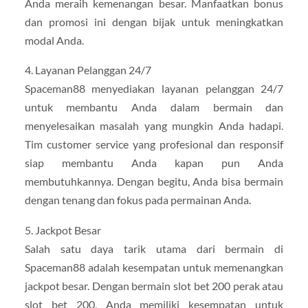
Anda meraih kemenangan besar. Manfaatkan bonus
dan promosi ini dengan bijak untuk meningkatkan
modal Anda.
4. Layanan Pelanggan 24/7
Spaceman88 menyediakan layanan pelanggan 24/7
untuk membantu Anda dalam bermain dan
menyelesaikan masalah yang mungkin Anda hadapi.
Tim customer service yang profesional dan responsif
siap membantu Anda kapan pun Anda
membutuhkannya. Dengan begitu, Anda bisa bermain
dengan tenang dan fokus pada permainan Anda.
5. Jackpot Besar
Salah satu daya tarik utama dari bermain di
Spaceman88 adalah kesempatan untuk memenangkan
jackpot besar. Dengan bermain slot bet 200 perak atau
slot bet 200, Anda memiliki kesempatan untuk