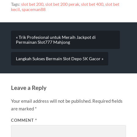
Tags:
slot bet 200
,
slot bet 200 perak
,
slot bet 400
,
slot bet
kecil
,
spaceman88
« Trik Profesional untuk Meraih Jackpot di
Permainan Slot777 Mahjong
Langkah Sukses Bermain Slot Depo 5K Gacor »
Leave a Reply
Your email address will not be published.
Required fields
are marked
*
COMMENT
*