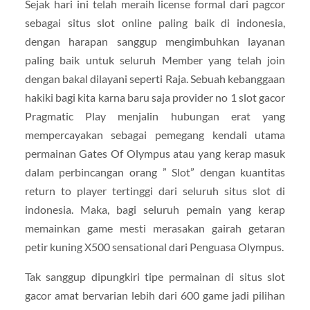
Sejak hari ini telah meraih license formal dari pagcor
sebagai situs slot online paling baik di indonesia,
dengan harapan sanggup mengimbuhkan layanan
paling baik untuk seluruh Member yang telah join
dengan bakal dilayani seperti Raja. Sebuah kebanggaan
hakiki bagi kita karna baru saja provider no 1 slot gacor
Pragmatic Play menjalin hubungan erat yang
mempercayakan sebagai pemegang kendali utama
permainan Gates Of Olympus atau yang kerap masuk
dalam perbincangan orang ” Slot” dengan kuantitas
return to player tertinggi dari seluruh situs slot di
indonesia. Maka, bagi seluruh pemain yang kerap
memainkan game mesti merasakan gairah getaran
petir kuning X500 sensational dari Penguasa Olympus.
Tak sanggup dipungkiri tipe permainan di situs slot
gacor amat bervarian lebih dari 600 game jadi pilihan