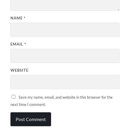
NAME
*
EMAIL
*
WEBSITE
Save my name, email, and website in this browser for the
next time I comment.