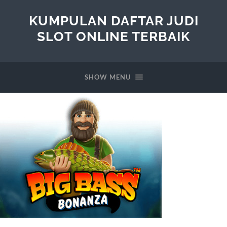
KUMPULAN DAFTAR JUDI
SLOT ONLINE TERBAIK
SHOW MENU