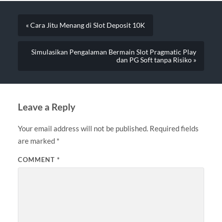
« Cara Jitu Menang di Slot Deposit 10K
Simulasikan Pengalaman Bermain Slot Pragmatic Play
dan PG Soft tanpa Risiko »
Leave a Reply
Your email address will not be published.
Required fields
are marked
*
COMMENT
*