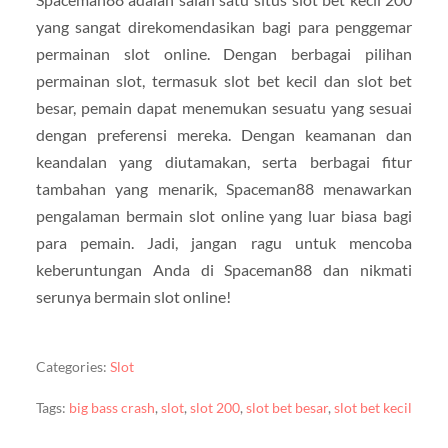
yang sangat direkomendasikan bagi para penggemar
permainan slot online. Dengan berbagai pilihan
permainan slot, termasuk slot bet kecil dan slot bet
besar, pemain dapat menemukan sesuatu yang sesuai
dengan preferensi mereka. Dengan keamanan dan
keandalan yang diutamakan, serta berbagai fitur
tambahan yang menarik, Spaceman88 menawarkan
pengalaman bermain slot online yang luar biasa bagi
para pemain. Jadi, jangan ragu untuk mencoba
keberuntungan Anda di Spaceman88 dan nikmati
serunya bermain slot online!
Categories:
Slot
Tags:
big bass crash
,
slot
,
slot 200
,
slot bet besar
,
slot bet kecil