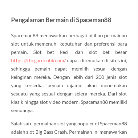
Pengalaman Bermain di Spaceman88
Spaceman88 menawarkan berbagai pilihan permainan
slot untuk memenuhi kebutuhan dan preferensi para
pemain. Slot bet kecil dan slot bet besar
https://thegardenbk.com/
dapat ditemukan di situs ini,
sehingga pemain dapat memilih sesuai dengan
keinginan mereka. Dengan lebih dari 200 jenis slot
yang tersedia, pemain dijamin akan menemukan
sesuatu yang sesuai dengan selera mereka. Dari slot
klasik hingga slot video modern, Spaceman88 memiliki
semuanya.
Salah satu permainan slot yang populer di Spaceman88
adalah slot Big Bass Crash. Permainan ini menawarkan