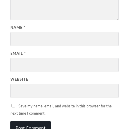
NAME
*
EMAIL
*
WEBSITE
Save my name, email, and website in this browser for the
next time I comment.