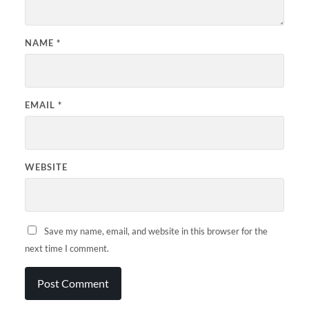
NAME
*
EMAIL
*
WEBSITE
Save my name, email, and website in this browser for the
next time I comment.