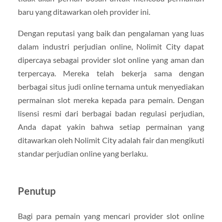
baru yang ditawarkan oleh provider ini.
Dengan reputasi yang baik dan pengalaman yang luas
dalam industri perjudian online, Nolimit City dapat
dipercaya sebagai provider slot online yang aman dan
terpercaya. Mereka telah bekerja sama dengan
berbagai situs judi online ternama untuk menyediakan
permainan slot mereka kepada para pemain. Dengan
lisensi resmi dari berbagai badan regulasi perjudian,
Anda dapat yakin bahwa setiap permainan yang
ditawarkan oleh Nolimit City adalah fair dan mengikuti
standar perjudian online yang berlaku.
Penutup
Bagi para pemain yang mencari provider slot online