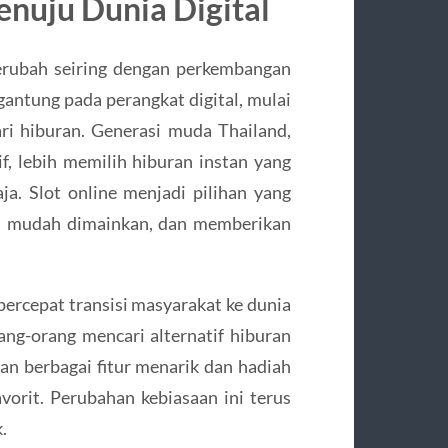
nuju Dunia Digital
erubah seiring dengan perkembangan
rgantung pada perangkat digital, mulai
cari hiburan. Generasi muda Thailand,
f, lebih memilih hiburan instan yang
a. Slot online menjadi pilihan yang
u, mudah dimainkan, dan memberikan
ercepat transisi masyarakat ke dunia
orang-orang mencari alternatif hiburan
gan berbagai fitur menarik dan hadiah
vorit. Perubahan kebiasaan ini terus
.