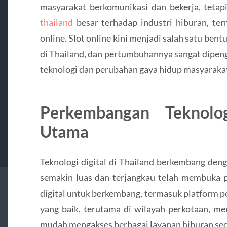
masyarakat berkomunikasi dan bekerja, tet
thailand
besar terhadap industri hiburan, ter
online. Slot online kini menjadi salah satu bent
di Thailand, dan pertumbuhannya sangat dipeng
teknologi dan perubahan gaya hidup masyaraka
Perkembangan Teknolog
Utama
Teknologi digital di Thailand berkembang deng
semakin luas dan terjangkau telah membuka p
digital untuk berkembang, termasuk platform pe
yang baik, terutama di wilayah perkotaan, m
mudah mengakses berbagai layanan hiburan sec