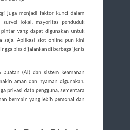
gi juga menjadi faktor kunci dalam
 survei lokal, mayoritas penduduk
 pintar yang dapat digunakan untuk
saja. Aplikasi slot online pun kini
ngga bisa dijalankan di berbagai jenis
n buatan (AI) dan sistem keamanan
semakin aman dan nyaman digunakan.
ga privasi data pengguna, sementara
an bermain yang lebih personal dan