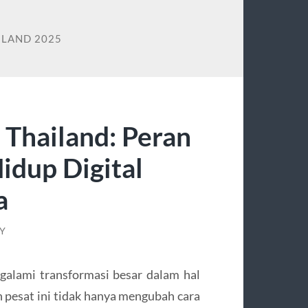
ILAND 2025
i Thailand: Peran
idup Digital
a
Y
galami transformasi besar dalam hal
n pesat ini tidak hanya mengubah cara