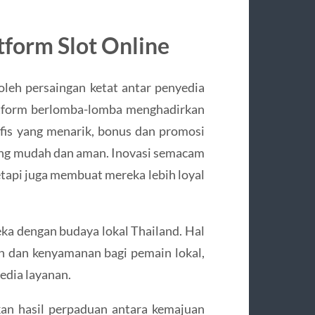
tform Slot Online
 oleh persaingan ketat antar penyedia
atform berlomba-lomba menghadirkan
afis yang menarik, bonus dan promosi
ang mudah dan aman. Inovasi semacam
etapi juga membuat mereka lebih loyal
ka dengan budaya lokal Thailand. Hal
 dan kenyamanan bagi pemain lokal,
edia layanan.
an hasil perpaduan antara kemajuan