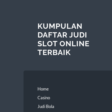
KUMPULAN
DAFTAR JUDI
SLOT ONLINE
TERBAIK
Home
Casino
Judi Bola