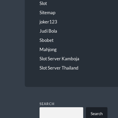
Slot
Sitemap
joker123
Judi Bola
Sbobet
Mahjong
Slot Server Kamboja
Slot Server Thailand
SEARCH
Search