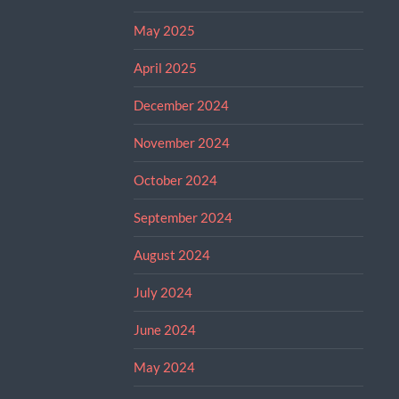
May 2025
April 2025
December 2024
November 2024
October 2024
September 2024
August 2024
July 2024
June 2024
May 2024