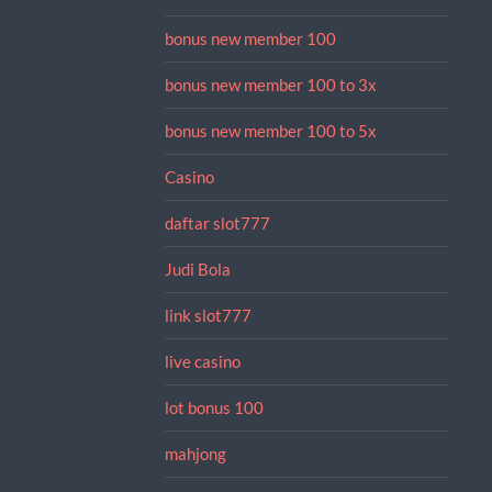
bonus new member 100
bonus new member 100 to 3x
bonus new member 100 to 5x
Casino
daftar slot777
Judi Bola
link slot777
live casino
lot bonus 100
mahjong