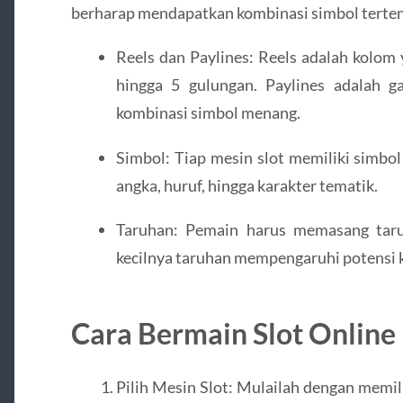
berharap mendapatkan kombinasi simbol terten
Reels dan Paylines: Reels adalah kolom y
hingga 5 gulungan. Paylines adalah 
kombinasi simbol menang.
Simbol: Tiap mesin slot memiliki simbol
angka, huruf, hingga karakter tematik.
Taruhan: Pemain harus memasang taru
kecilnya taruhan mempengaruhi potensi
Cara Bermain Slot Online
Pilih Mesin Slot: Mulailah dengan memil