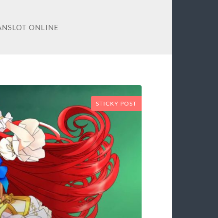
ANSLOT ONLINE
STICKY POST