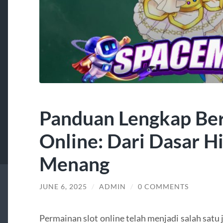
Panduan Lengkap Ber
Online: Dari Dasar H
Menang
JUNE 6, 2025
/
ADMIN
/
0 COMMENTS
Permainan slot online telah menjadi salah satu