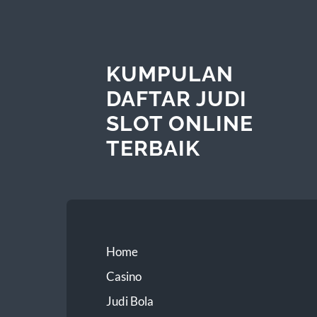
KUMPULAN
DAFTAR JUDI
SLOT ONLINE
TERBAIK
Home
Casino
Judi Bola