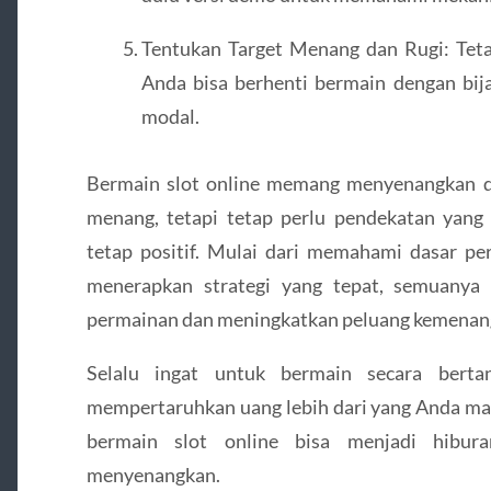
Tentukan Target Menang dan Rugi: Tet
Anda bisa berhenti bermain dengan bija
modal.
Bermain slot online memang menyenangkan 
menang, tetapi tetap perlu pendekatan yang
tetap positif. Mulai dari memahami dasar per
menerapkan strategi yang tepat, semuanya
permainan dan meningkatkan peluang kemenan
Selalu ingat untuk bermain secara bert
mempertaruhkan uang lebih dari yang Anda ma
bermain slot online bisa menjadi hibur
menyenangkan.