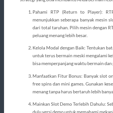
Pahami RTP (Return to Player): RTP
menunjukkan seberapa banyak mesin sl
dari total taruhan. Pilih mesin dengan R
peluang menang lebih besar.
Kelola Modal dengan Baik: Tentukan bat
untuk terus bermain meski mengalami ke
bisa memperpanjang waktu bermain dan 
Manfaatkan Fitur Bonus: Banyak slot on
free spins dan mini games. Gunakan ke
menang tanpa harus bertaruh lebih banya
Mainkan Slot Demo Terlebih Dahulu: Seb
dulu versi demo untuk memahami mekanis