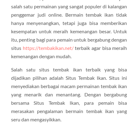
salah satu permainan yang sangat populer di kalangan
penggemar judi online. Bermain tembak ikan tidak
hanya menyenangkan, tetapi juga bisa memberikan
kesempatan untuk meraih kemenangan besar. Untuk
itu, penting bagi para pemain untuk bergabung dengan
situs
https://tembakikan.net/
terbaik agar bisa meraih
kemenangan dengan mudah.
Salah satu situs tembak ikan terbaik yang bisa
dijadikan pilihan adalah Situs Tembak Ikan. Situs ini
menyediakan berbagai macam permainan tembak ikan
yang menarik dan menantang. Dengan bergabung
bersama Situs Tembak Ikan, para pemain bisa
merasakan pengalaman bermain tembak ikan yang
seru dan mengasyikkan.