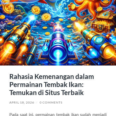
Rahasia Kemenangan dalam
Permainan Tembak Ikan:
Temukan di Situs Terbaik
APRIL 18, 2026
/
0 COMMENTS
Pada saat ini, permainan tembak ikan sudah menjadi