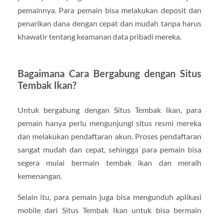
pemainnya. Para pemain bisa melakukan deposit dan
penarikan dana dengan cepat dan mudah tanpa harus
khawatir tentang keamanan data pribadi mereka.
Bagaimana Cara Bergabung dengan Situs
Tembak Ikan?
Untuk bergabung dengan Situs Tembak Ikan, para
pemain hanya perlu mengunjungi situs resmi mereka
dan melakukan pendaftaran akun. Proses pendaftaran
sangat mudah dan cepat, sehingga para pemain bisa
segera mulai bermain tembak ikan dan meraih
kemenangan.
Selain itu, para pemain juga bisa mengunduh aplikasi
mobile dari Situs Tembak Ikan untuk bisa bermain