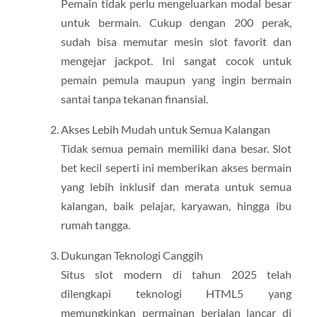
Pemain tidak perlu mengeluarkan modal besar
untuk bermain. Cukup dengan 200 perak,
sudah bisa memutar mesin slot favorit dan
mengejar jackpot. Ini sangat cocok untuk
pemain pemula maupun yang ingin bermain
santai tanpa tekanan finansial.
Akses Lebih Mudah untuk Semua Kalangan
Tidak semua pemain memiliki dana besar. Slot
bet kecil seperti ini memberikan akses bermain
yang lebih inklusif dan merata untuk semua
kalangan, baik pelajar, karyawan, hingga ibu
rumah tangga.
Dukungan Teknologi Canggih
Situs slot modern di tahun 2025 telah
dilengkapi teknologi HTML5 yang
memungkinkan permainan berjalan lancar di