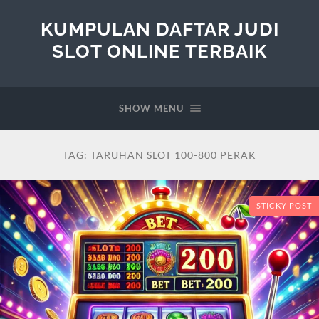
KUMPULAN DAFTAR JUDI
SLOT ONLINE TERBAIK
SHOW MENU
TAG:
TARUHAN SLOT 100-800 PERAK
STICKY POST