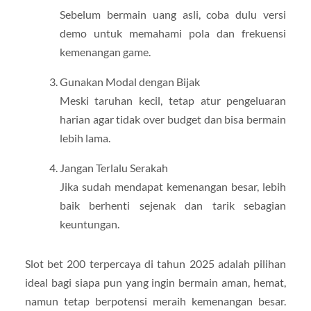
Sebelum bermain uang asli, coba dulu versi
demo untuk memahami pola dan frekuensi
kemenangan game.
Gunakan Modal dengan Bijak
Meski taruhan kecil, tetap atur pengeluaran
harian agar tidak over budget dan bisa bermain
lebih lama.
Jangan Terlalu Serakah
Jika sudah mendapat kemenangan besar, lebih
baik berhenti sejenak dan tarik sebagian
keuntungan.
Slot bet 200 terpercaya di tahun 2025 adalah pilihan
ideal bagi siapa pun yang ingin bermain aman, hemat,
namun tetap berpotensi meraih kemenangan besar.