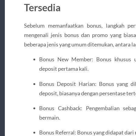
Tersedia
Sebelum memanfaatkan bonus, langkah per
mengenali jenis bonus dan promo yang biasan
beberapa jenis yang umum ditemukan, antara la
Bonus New Member: Bonus khusus u
deposit pertama kali.
Bonus Deposit Harian: Bonus yang dib
deposit, biasanya dengan persentase tert
Bonus Cashback: Pengembalian sebag
bermain.
Bonus Referral: Bonus yang didapat dar