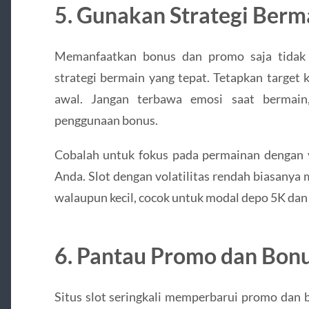
5. Gunakan Strategi Berm
Memanfaatkan bonus dan promo saja tidak 
strategi bermain yang tepat. Tetapkan target
awal. Jangan terbawa emosi saat bermain
penggunaan bonus.
Cobalah untuk fokus pada permainan dengan v
Anda. Slot dengan volatilitas rendah biasanya
walaupun kecil, cocok untuk modal depo 5K da
6. Pantau Promo dan Bonu
Situs slot seringkali memperbarui promo dan 