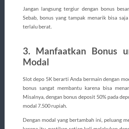
Jangan langsung tergiur dengan bonus bes
Sebab, bonus yang tampak menarik bisa saja s
terlalu berat.
3. Manfaatkan Bonus u
Modal
Slot depo 5K berarti Anda bermain dengan moda
bonus sangat membantu karena bisa menamb
Misalnya, dengan bonus deposit 50% pada depo
modal 7.500 rupiah.
Dengan modal yang bertambah ini, peluang me
karena itu, pastikan setiap kali melakukan d