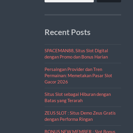
Recent Posts
SPACEMAN88, Situs Slot Digital
dengan Promo dan Bonus Harian
Persaingan Provider dan Tren
Permainan: Memetakan Pasar Slot
Gacor 2026
Situs Slot sebagai Hiburan dengan
Batas yang Terarah
ZEUS SLOT : Situs Demo Zeus Gratis
dengan Performa Ringan
BONUS NEW MEMBER : Slot Bonus