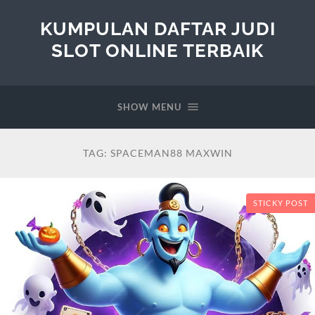
KUMPULAN DAFTAR JUDI
SLOT ONLINE TERBAIK
SHOW MENU
TAG:
SPACEMAN88 MAXWIN
STICKY POST