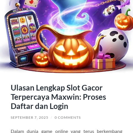
Ulasan Lengkap Slot Gacor
Terpercaya Maxwin: Proses
Daftar dan Login
SEPTEMBER 7, 2025
/
0 COMMENTS
Dalam dunia game online yang terus berkembang