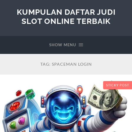
KUMPULAN DAFTAR JUDI
SLOT ONLINE TERBAIK
SHOW MENU
TAG:
SPACEMAN LOGIN
STICKY POST