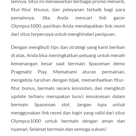
lainnya. Situs ini menawarkan berbagai promo menarik,
fitur-fitur khusus, dan pelayanan terbaik bagi para
pemainnya. Jika Anda mencari link gacor
Olympus1000, pastikan Anda mendapatkan link resmi
dari situs terpercaya untuk menghindari penipuan.
Dengan mengikuti tips dan strategi yang kami berikan
di atas, Anda bisa meningkatkan peluang untuk meraih
kemenangan besar saat bermain Spaceman demo
Pragmatic Play. Memahami aturan permainan,
mengelola taruhan dengan bijak, memanfaatkan fitur-
fitur bonus, bermain secara konsisten, dan mengikuti
update terbaru merupakan kunci kesuksesan dalam
bermain Spaceman slot. Jangan lupa untuk
menggunakan link resmi dan login yang valid dari situs
Olympus1000 untuk bermain dengan aman dan
nyaman. Selamat bermain dan semoga sukses!