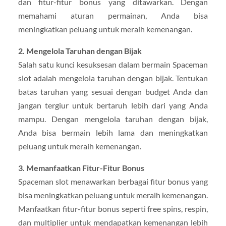
dan fitur-fitur bonus yang ditawarkan. Dengan
memahami aturan permainan, Anda bisa
meningkatkan peluang untuk meraih kemenangan.
2. Mengelola Taruhan dengan Bijak
Salah satu kunci kesuksesan dalam bermain Spaceman
slot adalah mengelola taruhan dengan bijak. Tentukan
batas taruhan yang sesuai dengan budget Anda dan
jangan tergiur untuk bertaruh lebih dari yang Anda
mampu. Dengan mengelola taruhan dengan bijak,
Anda bisa bermain lebih lama dan meningkatkan
peluang untuk meraih kemenangan.
3. Memanfaatkan Fitur-Fitur Bonus
Spaceman slot menawarkan berbagai fitur bonus yang
bisa meningkatkan peluang untuk meraih kemenangan.
Manfaatkan fitur-fitur bonus seperti free spins, respin,
dan multiplier untuk mendapatkan kemenangan lebih