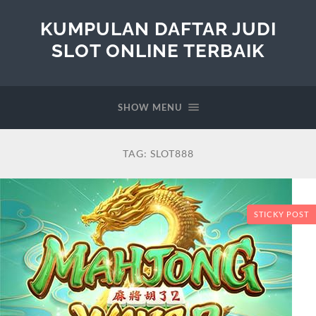
KUMPULAN DAFTAR JUDI
SLOT ONLINE TERBAIK
SHOW MENU
TAG:
SLOT888
STICKY POST