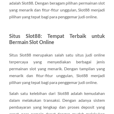
adalah Slot88. Dengan beragam pilihan permainan slot
yang menarik dan fitur-fitur unggulan, Slot88 menjadi
pilihan yang tepat bagi para penggemar judi online.
Situs Slot88: Tempat Terbaik untuk
Bermain Slot Online
Situs Slot88 merupakan salah satu situs judi online
terpercaya yang menyediakan berbagai jenis
permainan slot yang menarik. Dengan tampilan yang
menarik dan fitur-fitur unggulan, Slot88 menjadi
pilihan yang tepat bagi para penggemar judi online.
Salah satu kelebihan dari Slot88 adalah kemudahan
dalam melakukan transaksi. Dengan adanya sistem
pembayaran yang lengkap dan proses deposit yang
cepat, para pemain dapat dengan mudah melakukan