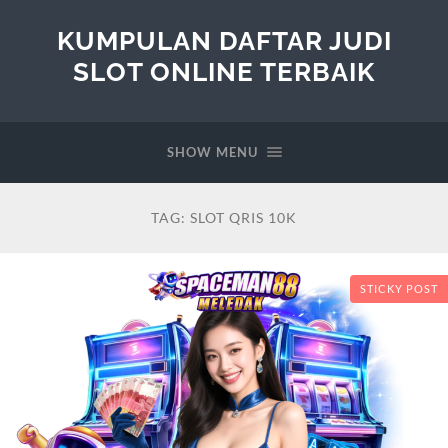
KUMPULAN DAFTAR JUDI
SLOT ONLINE TERBAIK
SHOW MENU
TAG:
SLOT QRIS 10K
STICKY POST