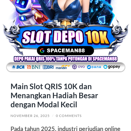
Main Slot QRIS 10K dan
Menangkan Hadiah Besar
dengan Modal Kecil
NOVEMBER 26, 2025
/
0 COMMENTS
Pada tahun 2025, industri perjudian online