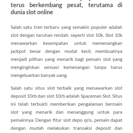
terus berkembang pesat, terutama di
dunia slot online
Salah satu tren terbaru yang semakin populer adalah
slot dengan taruhan rendah, seperti slot 10k. Slot 10k
menawarkan kesempatan untuk memenangkan
jackpot besar dengan modal kecil, membuatnya
menjadi pilihan yang menarik bagi pemain slot yang
menginginkan sensasi kemenangan tanpa harus
mengeluarkan banyak uang.
Salah satu situs slot terbaik yang menawarkan slot
deposit 10rb dan slot 10rb adalah Spaceman Slot. Situs
ini telah terbukti memberikan pengalaman bermain
slot yang menarik dan menanggung untuk para
pemainnya. Dengan fitur slot depo qris, pemain dapat
dengan mudah melakukan transaksi deposit dan