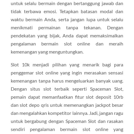
untuk selalu bermain dengan bertanggung jawab dan
tidak terbawa emosi. Tetapkan batasan modal dan
waktu bermain Anda, serta jangan lupa untuk selalu
menikmati permainan tanpa tekanan. Dengan
pendekatan yang bijak, Anda dapat memaksimalkan
pengalaman bermain slot online dan meraih
kemenangan yang menguntungkan.
Slot 10k menjadi pilihan yang menarik bagi para
penggemar slot online yang ingin merasakan sensasi
kemenangan tanpa harus mengeluarkan banyak uang.
Dengan situs slot terbaik seperti Spaceman Slot,
pemain dapat memanfaatkan fitur slot deposit 10rb
dan slot depo qris untuk memenangkan jackpot besar
dan mengalahkan kompetitor lainnya. Jadi, jangan ragu
untuk bergabung dengan Spaceman Slot dan rasakan
sendiri pengalaman bermain slot online yang