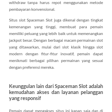
withdraw tanpa harus repot menggunakan metode
pembayaran konvensional.
Situs slot Spaceman Slot juga dikenal dengan tingkat
kemenangan yang tinggi, membuat para pemain
memiliki peluang yang lebih baik untuk memenangkan
jackpot besar. Dengan berbagai macam permainan slot
yang ditawarkan, mulai dari slot klasik hingga slot
modern dengan fitur-fitur inovatif, pemain dapat
menikmati berbagai pilihan permainan yang sesuai
dengan preferensi mereka.
Keunggulan lain dari Spaceman Slot adalah
kemudahan akses dan layanan pelanggan
yang responsif
Pemain dapat mengakses situs ini kapan saja dan di