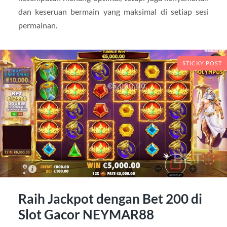
dan keseruan bermain yang maksimal di setiap sesi
permainan.
STICKY POST
Raih Jackpot dengan Bet 200 di
Slot Gacor NEYMAR88