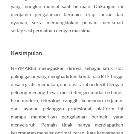
yang mungkin muncul saat bermain. Dukungan ini
menjamin pengalaman bermain tetap lancar dan
nyaman, serta memungkinkan pemain menikmati
setiap sesi permainan dengan maksimal.
Kesimpulan
NEYMAR88 menegaskan dirinya sebagai situs slot
paling gacor yang menghadirkan kombinasi RTP tinggi,
desain grafis memukau, dan opsi taruhan kecil. Dengan
peluang menang besar meski dengan modal terbatas,
fitur modern, teknologi canggih, keamanan terjamin,
dan layanan pelanggan profesional, platform ini
mampu memberikan pengalaman bermain yang
menyeluruh. Pemain tidak hanya mendapatkan
kesempatan menang optimal, tetapi juga kenyamanan