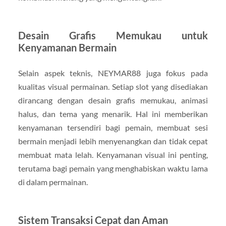
Desain Grafis Memukau untuk
Kenyamanan Bermain
Selain aspek teknis, NEYMAR88 juga fokus pada
kualitas visual permainan. Setiap slot yang disediakan
dirancang dengan desain grafis memukau, animasi
halus, dan tema yang menarik. Hal ini memberikan
kenyamanan tersendiri bagi pemain, membuat sesi
bermain menjadi lebih menyenangkan dan tidak cepat
membuat mata lelah. Kenyamanan visual ini penting,
terutama bagi pemain yang menghabiskan waktu lama
di dalam permainan.
Sistem Transaksi Cepat dan Aman