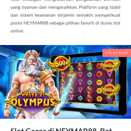
yang nyaman dan mengasyikkan. Platform yang stabil
dan sistem keamanan terjamin semakin memperkuat
posisi NEYMAR88 sebagai pilihan favorit di dunia slot
online.
STICKY POST
Slot Gacor di NEYMAR88, Bet