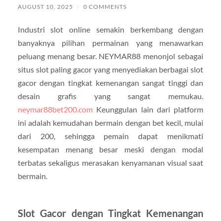
AUGUST 10, 2025
/
0 COMMENTS
Industri slot online semakin berkembang dengan
banyaknya pilihan permainan yang menawarkan
peluang menang besar. NEYMAR88 menonjol sebagai
situs slot paling gacor yang menyediakan berbagai slot
gacor dengan tingkat kemenangan sangat tinggi dan
desain grafis yang sangat memukau.
neymar88bet200.com
Keunggulan lain dari platform
ini adalah kemudahan bermain dengan bet kecil, mulai
dari 200, sehingga pemain dapat menikmati
kesempatan menang besar meski dengan modal
terbatas sekaligus merasakan kenyamanan visual saat
bermain.
Slot Gacor dengan Tingkat Kemenangan