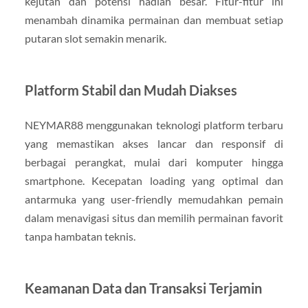
kejutan dan potensi hadiah besar. Fitur-fitur ini
menambah dinamika permainan dan membuat setiap
putaran slot semakin menarik.
Platform Stabil dan Mudah Diakses
NEYMAR88 menggunakan teknologi platform terbaru
yang memastikan akses lancar dan responsif di
berbagai perangkat, mulai dari komputer hingga
smartphone. Kecepatan loading yang optimal dan
antarmuka yang user-friendly memudahkan pemain
dalam menavigasi situs dan memilih permainan favorit
tanpa hambatan teknis.
Keamanan Data dan Transaksi Terjamin