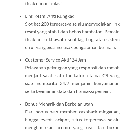
tidak dimanipulasi.
Link Resmi Anti Rungkad
Slot bet 200 terpercaya selalu menyediakan link
resmi yang stabil dan bebas hambatan. Pemain
tidak perlu khawatir soal lag, bug, atau sistem
error yang bisa merusak pengalaman bermain.
Customer Service Aktif 24 Jam
Pelayanan pelanggan yang responsif dan ramah
menjadi salah satu indikator utama. CS yang
siap membantu 24/7 menjamin kenyamanan
serta keamanan data dan transaksi pemain.
Bonus Menarik dan Berkelanjutan
Dari bonus new member, cashback mingguan,
hingga event jackpot, situs terpercaya selalu
menghadirkan promo yang real dan bukan