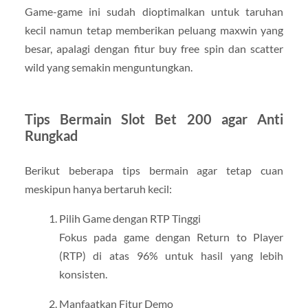
Game-game ini sudah dioptimalkan untuk taruhan
kecil namun tetap memberikan peluang maxwin yang
besar, apalagi dengan fitur buy free spin dan scatter
wild yang semakin menguntungkan.
Tips Bermain Slot Bet 200 agar Anti
Rungkad
Berikut beberapa tips bermain agar tetap cuan
meskipun hanya bertaruh kecil:
Pilih Game dengan RTP Tinggi
Fokus pada game dengan Return to Player
(RTP) di atas 96% untuk hasil yang lebih
konsisten.
Manfaatkan Fitur Demo