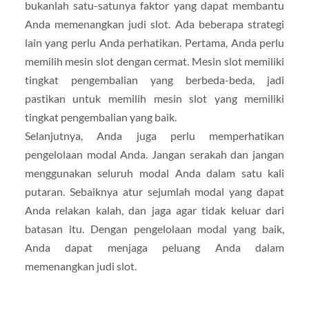
bukanlah satu-satunya faktor yang dapat membantu
Anda memenangkan judi slot. Ada beberapa strategi
lain yang perlu Anda perhatikan. Pertama, Anda perlu
memilih mesin slot dengan cermat. Mesin slot memiliki
tingkat pengembalian yang berbeda-beda, jadi
pastikan untuk memilih mesin slot yang memiliki
tingkat pengembalian yang baik.
Selanjutnya, Anda juga perlu memperhatikan
pengelolaan modal Anda. Jangan serakah dan jangan
menggunakan seluruh modal Anda dalam satu kali
putaran. Sebaiknya atur sejumlah modal yang dapat
Anda relakan kalah, dan jaga agar tidak keluar dari
batasan itu. Dengan pengelolaan modal yang baik,
Anda dapat menjaga peluang Anda dalam
memenangkan judi slot.