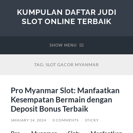
KUMPULAN DAFTAR JUDI
SLOT ONLINE TERBAIK
SHOW MENU
TAG:
SLOT GACOR MYANMAR
Pro Myanmar Slot: Manfaatkan
Kesempatan Bermain dengan
Deposit Bonus Terbaik
JANUARY 14, 2024
/
0 COMMENTS
/
STICKY