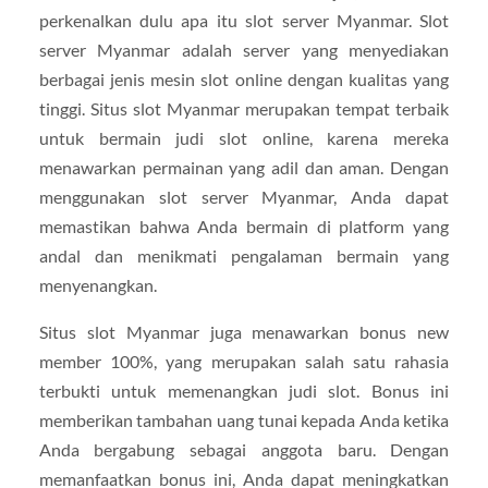
perkenalkan dulu apa itu slot server Myanmar. Slot
server Myanmar adalah server yang menyediakan
berbagai jenis mesin slot online dengan kualitas yang
tinggi. Situs slot Myanmar merupakan tempat terbaik
untuk bermain judi slot online, karena mereka
menawarkan permainan yang adil dan aman. Dengan
menggunakan slot server Myanmar, Anda dapat
memastikan bahwa Anda bermain di platform yang
andal dan menikmati pengalaman bermain yang
menyenangkan.
Situs slot Myanmar juga menawarkan bonus new
member 100%, yang merupakan salah satu rahasia
terbukti untuk memenangkan judi slot. Bonus ini
memberikan tambahan uang tunai kepada Anda ketika
Anda bergabung sebagai anggota baru. Dengan
memanfaatkan bonus ini, Anda dapat meningkatkan