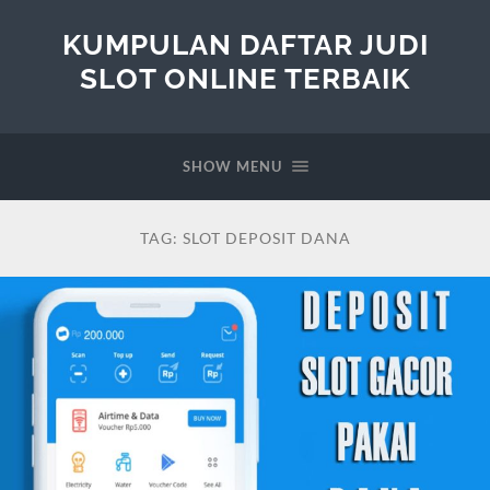
KUMPULAN DAFTAR JUDI
SLOT ONLINE TERBAIK
SHOW MENU
TAG:
SLOT DEPOSIT DANA