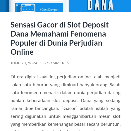
Sensasi Gacor di Slot Deposit
Dana Memahami Fenomena
Populer di Dunia Perjudian
Online
JUNE 23, 2024
/
0 COMMENTS
Di era digital saat ini, perjudian online telah menjadi
salah satu hiburan yang diminati banyak orang. Salah
satu fenomena menarik dalam dunia perjudian daring
adalah keberadaan slot deposit Dana yang sedang
ramai diperbincangkan. “Gacor” adalah istilah yang
sering digunakan untuk menggambarkan mesin slot
yang memberikan kemenangan besar secara beruntun,