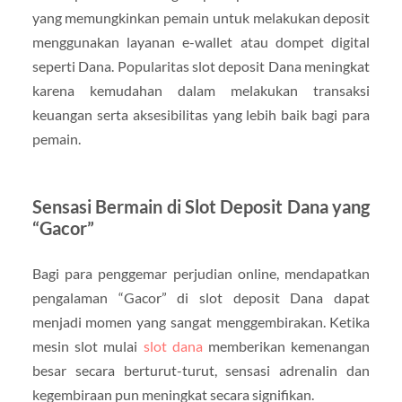
yang memungkinkan pemain untuk melakukan deposit
menggunakan layanan e-wallet atau dompet digital
seperti Dana. Popularitas slot deposit Dana meningkat
karena kemudahan dalam melakukan transaksi
keuangan serta aksesibilitas yang lebih baik bagi para
pemain.
Sensasi Bermain di Slot Deposit Dana yang
“Gacor”
Bagi para penggemar perjudian online, mendapatkan
pengalaman “Gacor” di slot deposit Dana dapat
menjadi momen yang sangat menggembirakan. Ketika
mesin slot mulai
slot dana
memberikan kemenangan
besar secara berturut-turut, sensasi adrenalin dan
kegembiraan pun meningkat secara signifikan.