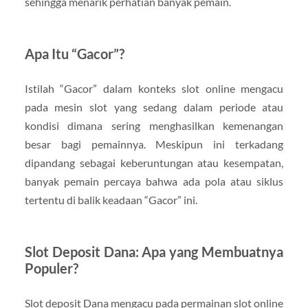
sehingga menarik perhatian banyak pemain.
Apa Itu “Gacor”?
Istilah “Gacor” dalam konteks slot online mengacu
pada mesin slot yang sedang dalam periode atau
kondisi dimana sering menghasilkan kemenangan
besar bagi pemainnya. Meskipun ini terkadang
dipandang sebagai keberuntungan atau kesempatan,
banyak pemain percaya bahwa ada pola atau siklus
tertentu di balik keadaan “Gacor” ini.
Slot Deposit Dana: Apa yang Membuatnya
Populer?
Slot deposit Dana mengacu pada permainan slot online