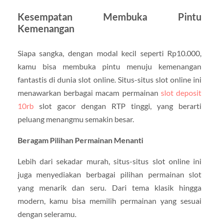
Kesempatan Membuka Pintu
Kemenangan
Siapa sangka, dengan modal kecil seperti Rp10.000,
kamu bisa membuka pintu menuju kemenangan
fantastis di dunia slot online. Situs-situs slot online ini
menawarkan berbagai macam permainan
slot deposit
10rb
slot gacor dengan RTP tinggi, yang berarti
peluang menangmu semakin besar.
Beragam Pilihan Permainan Menanti
Lebih dari sekadar murah, situs-situs slot online ini
juga menyediakan berbagai pilihan permainan slot
yang menarik dan seru. Dari tema klasik hingga
modern, kamu bisa memilih permainan yang sesuai
dengan seleramu.