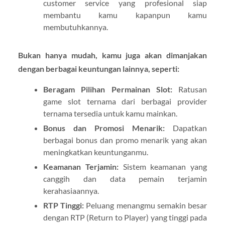
customer service yang profesional siap
membantu kamu kapanpun kamu
membutuhkannya.
Bukan hanya mudah, kamu juga akan dimanjakan
dengan berbagai keuntungan lainnya, seperti:
Beragam Pilihan Permainan Slot:
Ratusan
game slot ternama dari berbagai provider
ternama tersedia untuk kamu mainkan.
Bonus dan Promosi Menarik:
Dapatkan
berbagai bonus dan promo menarik yang akan
meningkatkan keuntunganmu.
Keamanan Terjamin:
Sistem keamanan yang
canggih dan data pemain terjamin
kerahasiaannya.
RTP Tinggi:
Peluang menangmu semakin besar
dengan RTP (Return to Player) yang tinggi pada