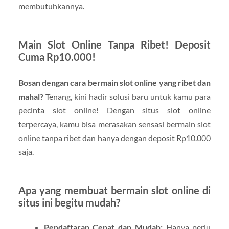
membutuhkannya.
Main Slot Online Tanpa Ribet! Deposit
Cuma Rp10.000!
Bosan dengan cara bermain slot online yang ribet dan
mahal?
Tenang, kini hadir solusi baru untuk kamu para
pecinta slot online! Dengan situs slot online
terpercaya, kamu bisa merasakan sensasi bermain slot
online tanpa ribet dan hanya dengan deposit Rp10.000
saja.
Apa yang membuat bermain slot online di
situs ini begitu mudah?
Pendaftaran Cepat dan Mudah:
Hanya perlu