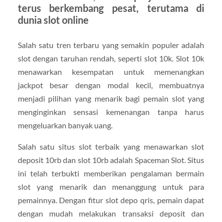
terus berkembang pesat, terutama di
dunia slot online
Salah satu tren terbaru yang semakin populer adalah
slot dengan taruhan rendah, seperti slot 10k. Slot 10k
menawarkan kesempatan untuk memenangkan
jackpot besar dengan modal kecil, membuatnya
menjadi pilihan yang menarik bagi pemain slot yang
menginginkan sensasi kemenangan tanpa harus
mengeluarkan banyak uang.
Salah satu situs slot terbaik yang menawarkan slot
deposit 10rb dan slot 10rb adalah Spaceman Slot. Situs
ini telah terbukti memberikan pengalaman bermain
slot yang menarik dan menanggung untuk para
pemainnya. Dengan fitur slot depo qris, pemain dapat
dengan mudah melakukan transaksi deposit dan