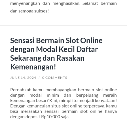
menyenangkan dan menghasilkan. Selamat bermain
dan semoga sukses!
Sensasi Bermain Slot Online
dengan Modal Kecil Daftar
Sekarang dan Rasakan
Kemenangan!
JUNE 14, 2024
/
0 COMMENTS
Pernahkah kamu membayangkan bermain slot online
dengan modal minim dan berpeluang meraih
kemenangan besar? Kini, mimpi itu menjadi kenyataan!
Dengan kemunculan situs slot online terpercaya, kamu
bisa merasakan sensasi bermain slot online hanya
dengan deposit Rp10.000 saja.