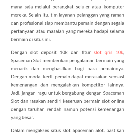
mana saja melalui perangkat seluler atau komputer
mereka. Selain itu, tim layanan pelanggan yang ramah
dan profesional siap membantu pemain dengan segala
pertanyaan atau masalah yang mereka hadapi selama
bermain di situs ini.
Dengan slot deposit 10k dan fitur
slot qris 10k
,
Spaceman Slot memberikan pengalaman bermain yang
menarik dan menghasilkan bagi para pemainnya.
Dengan modal kecil, pemain dapat merasakan sensasi
kemenangan dan mengalahkan kompetitor lainnya.
Jadi, jangan ragu untuk bergabung dengan Spaceman
Slot dan rasakan sendiri keseruan bermain slot online
dengan taruhan rendah namun potensi kemenangan
yang besar.
Dalam mengakses situs slot Spaceman Slot, pastikan