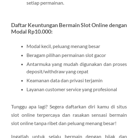
setiap permainan.
Daftar Keuntungan Bermain Slot Online dengan
Modal Rp10.000:
Modal kecil, peluang menang besar
Beragam pilihan permainan slot gacor
Antarmuka yang mudah digunakan dan proses
deposit/withdraw yang cepat
Keamanan data dan privasi terjamin
Layanan customer service yang profesional
Tunggu apa lagi? Segera daftarkan diri kamu di situs
slot online terpercaya dan rasakan sensasi bermain
slot online tanpa ribet dan peluang menang besar!
Ingatlah untuk selalu bermain dengan bijak dan