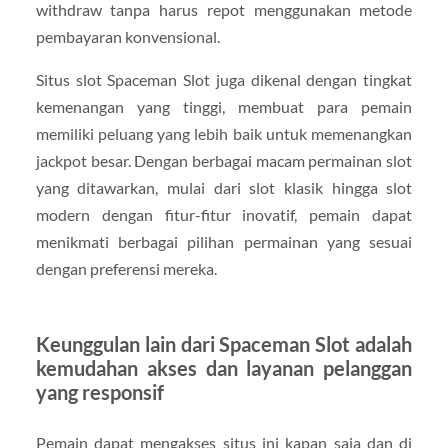
withdraw tanpa harus repot menggunakan metode
pembayaran konvensional.
Situs slot Spaceman Slot juga dikenal dengan tingkat
kemenangan yang tinggi, membuat para pemain
memiliki peluang yang lebih baik untuk memenangkan
jackpot besar. Dengan berbagai macam permainan slot
yang ditawarkan, mulai dari slot klasik hingga slot
modern dengan fitur-fitur inovatif, pemain dapat
menikmati berbagai pilihan permainan yang sesuai
dengan preferensi mereka.
Keunggulan lain dari Spaceman Slot adalah
kemudahan akses dan layanan pelanggan
yang responsif
Pemain dapat mengakses situs ini kapan saja dan di