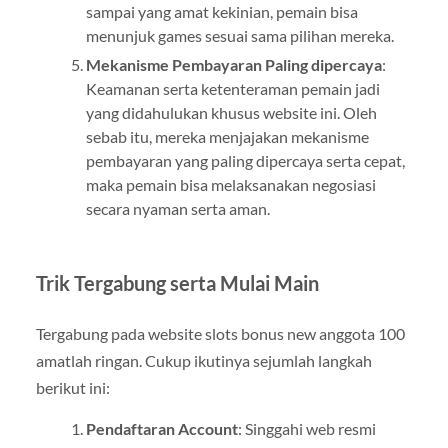
sampai yang amat kekinian, pemain bisa
menunjuk games sesuai sama pilihan mereka.
Mekanisme Pembayaran Paling dipercaya
:
Keamanan serta ketenteraman pemain jadi
yang didahulukan khusus website ini. Oleh
sebab itu, mereka menjajakan mekanisme
pembayaran yang paling dipercaya serta cepat,
maka pemain bisa melaksanakan negosiasi
secara nyaman serta aman.
Trik Tergabung serta Mulai Main
Tergabung pada website slots bonus new anggota 100
amatlah ringan. Cukup ikutinya sejumlah langkah
berikut ini:
Pendaftaran Account
: Singgahi web resmi