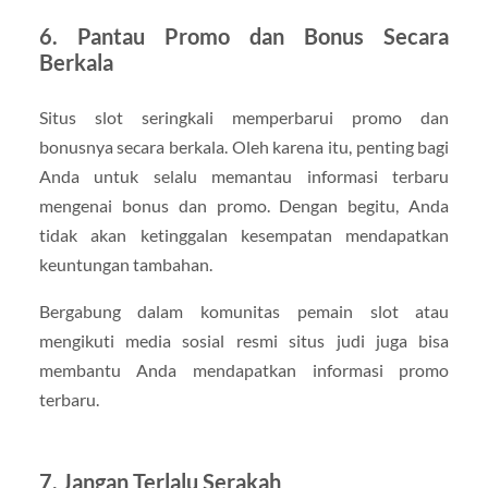
6. Pantau Promo dan Bonus Secara
Berkala
Situs slot seringkali memperbarui promo dan
bonusnya secara berkala. Oleh karena itu, penting bagi
Anda untuk selalu memantau informasi terbaru
mengenai bonus dan promo. Dengan begitu, Anda
tidak akan ketinggalan kesempatan mendapatkan
keuntungan tambahan.
Bergabung dalam komunitas pemain slot atau
mengikuti media sosial resmi situs judi juga bisa
membantu Anda mendapatkan informasi promo
terbaru.
7. Jangan Terlalu Serakah