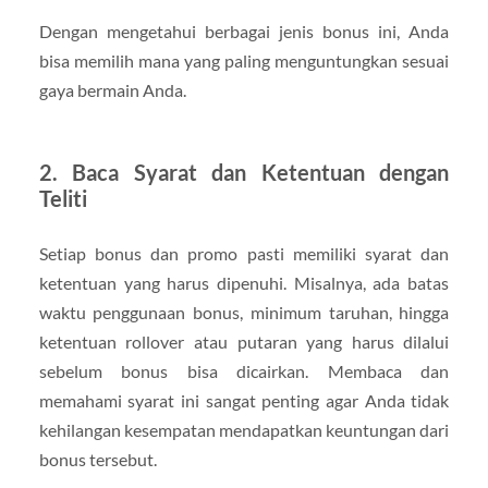
Dengan mengetahui berbagai jenis bonus ini, Anda
bisa memilih mana yang paling menguntungkan sesuai
gaya bermain Anda.
2. Baca Syarat dan Ketentuan dengan
Teliti
Setiap bonus dan promo pasti memiliki syarat dan
ketentuan yang harus dipenuhi. Misalnya, ada batas
waktu penggunaan bonus, minimum taruhan, hingga
ketentuan rollover atau putaran yang harus dilalui
sebelum bonus bisa dicairkan. Membaca dan
memahami syarat ini sangat penting agar Anda tidak
kehilangan kesempatan mendapatkan keuntungan dari
bonus tersebut.