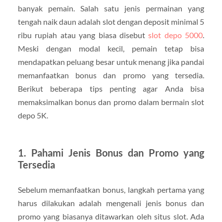
banyak pemain. Salah satu jenis permainan yang
tengah naik daun adalah slot dengan deposit minimal 5
ribu rupiah atau yang biasa disebut
slot depo 5000
.
Meski dengan modal kecil, pemain tetap bisa
mendapatkan peluang besar untuk menang jika pandai
memanfaatkan bonus dan promo yang tersedia.
Berikut beberapa tips penting agar Anda bisa
memaksimalkan bonus dan promo dalam bermain slot
depo 5K.
1. Pahami Jenis Bonus dan Promo yang
Tersedia
Sebelum memanfaatkan bonus, langkah pertama yang
harus dilakukan adalah mengenali jenis bonus dan
promo yang biasanya ditawarkan oleh situs slot. Ada