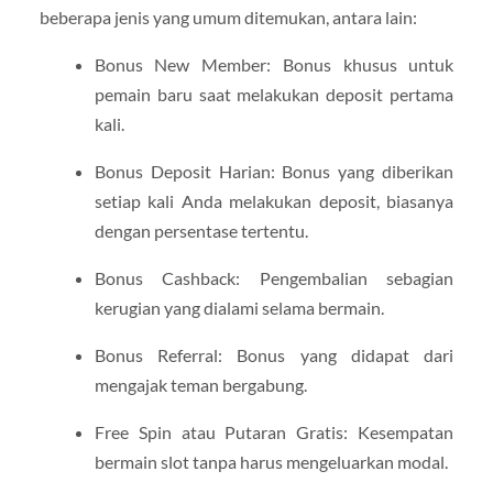
beberapa jenis yang umum ditemukan, antara lain:
Bonus New Member: Bonus khusus untuk
pemain baru saat melakukan deposit pertama
kali.
Bonus Deposit Harian: Bonus yang diberikan
setiap kali Anda melakukan deposit, biasanya
dengan persentase tertentu.
Bonus Cashback: Pengembalian sebagian
kerugian yang dialami selama bermain.
Bonus Referral: Bonus yang didapat dari
mengajak teman bergabung.
Free Spin atau Putaran Gratis: Kesempatan
bermain slot tanpa harus mengeluarkan modal.