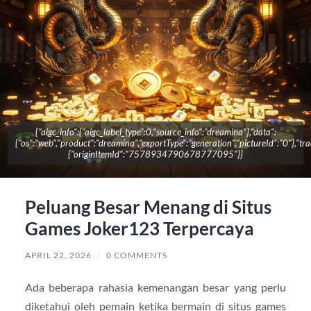
{"aigc_info":{"aigc_label_type":0,"source_info":"dreamina"},"data":
{"os":"web","product":"dreamina","exportType":"generation","pictureId":"0"},"tra
{"originItemId":"7578934790678777095"}}
Peluang Besar Menang di Situs
Games Joker123 Terpercaya
APRIL 22, 2026
/
0 COMMENTS
Ada beberapa rahasia kemenangan besar yang perlu
diketahui oleh pemain ketika bermain di situs games