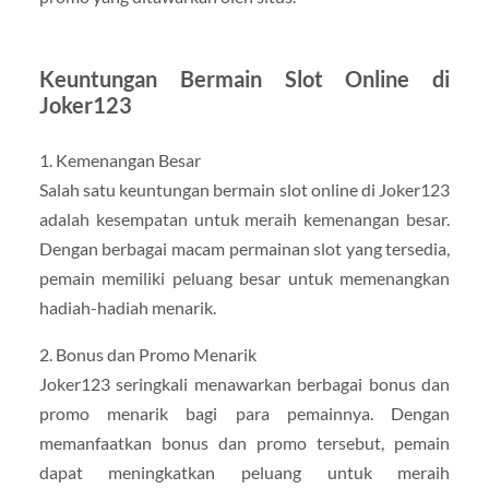
Keuntungan Bermain Slot Online di
Joker123
1. Kemenangan Besar
Salah satu keuntungan bermain slot online di Joker123
adalah kesempatan untuk meraih kemenangan besar.
Dengan berbagai macam permainan slot yang tersedia,
pemain memiliki peluang besar untuk memenangkan
hadiah-hadiah menarik.
2. Bonus dan Promo Menarik
Joker123 seringkali menawarkan berbagai bonus dan
promo menarik bagi para pemainnya. Dengan
memanfaatkan bonus dan promo tersebut, pemain
dapat meningkatkan peluang untuk meraih