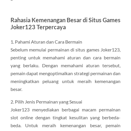
Rahasia Kemenangan Besar di Situs Games
Joker123 Terpercaya
1. Pahami Aturan dan Cara Bermain
Sebelum memulai permainan di situs games Joker123,
penting untuk memahami aturan dan cara bermain
yang berlaku. Dengan memahami aturan tersebut,
pemain dapat mengoptimalkan strategi permainan dan
meningkatkan peluang untuk meraih kemenangan
besar.
2. Pilih Jenis Permainan yang Sesuai
Joker123 menyediakan berbagai macam permainan
slot online dengan tingkat kesulitan yang berbeda-
beda. Untuk meraih kemenangan besar, pemain