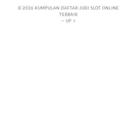
© 2026
KUMPULAN DAFTAR JUDI SLOT ONLINE
TERBAIK
—
UP ↑