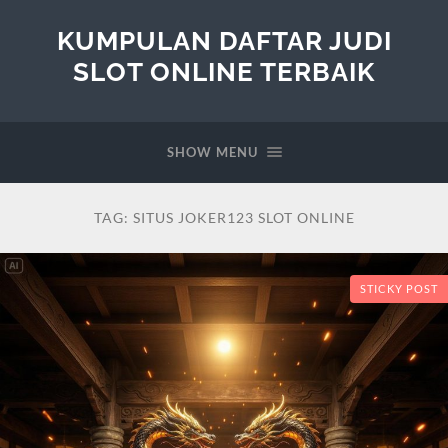
KUMPULAN DAFTAR JUDI
SLOT ONLINE TERBAIK
SHOW MENU
TAG:
SITUS JOKER123 SLOT ONLINE
STICKY POST