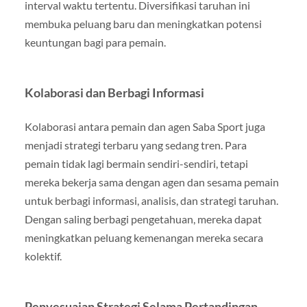
interval waktu tertentu. Diversifikasi taruhan ini
membuka peluang baru dan meningkatkan potensi
keuntungan bagi para pemain.
Kolaborasi dan Berbagi Informasi
Kolaborasi antara pemain dan agen Saba Sport juga
menjadi strategi terbaru yang sedang tren. Para
pemain tidak lagi bermain sendiri-sendiri, tetapi
mereka bekerja sama dengan agen dan sesama pemain
untuk berbagi informasi, analisis, dan strategi taruhan.
Dengan saling berbagi pengetahuan, mereka dapat
meningkatkan peluang kemenangan mereka secara
kolektif.
Penyesuaian Strategi Selama Pertandingan