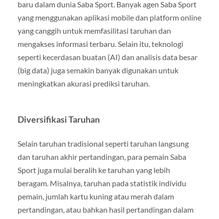
baru dalam dunia Saba Sport. Banyak agen Saba Sport
yang menggunakan aplikasi mobile dan platform online
yang canggih untuk memfasilitasi taruhan dan
mengakses informasi terbaru. Selain itu, teknologi
seperti kecerdasan buatan (AI) dan analisis data besar
(big data) juga semakin banyak digunakan untuk
meningkatkan akurasi prediksi taruhan.
Diversifikasi Taruhan
Selain taruhan tradisional seperti taruhan langsung
dan taruhan akhir pertandingan, para pemain Saba
Sport juga mulai beralih ke taruhan yang lebih
beragam. Misalnya, taruhan pada statistik individu
pemain, jumlah kartu kuning atau merah dalam
pertandingan, atau bahkan hasil pertandingan dalam