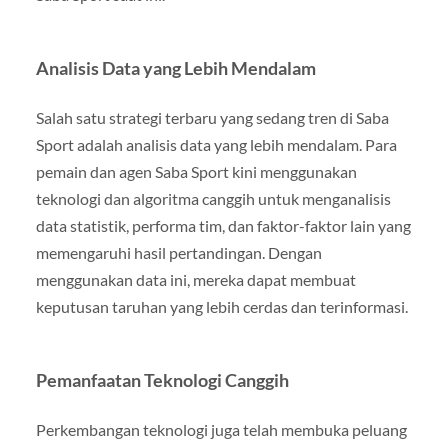
Analisis Data yang Lebih Mendalam
Salah satu strategi terbaru yang sedang tren di Saba
Sport adalah analisis data yang lebih mendalam. Para
pemain dan agen Saba Sport kini menggunakan
teknologi dan algoritma canggih untuk menganalisis
data statistik, performa tim, dan faktor-faktor lain yang
memengaruhi hasil pertandingan. Dengan
menggunakan data ini, mereka dapat membuat
keputusan taruhan yang lebih cerdas dan terinformasi.
Pemanfaatan Teknologi Canggih
Perkembangan teknologi juga telah membuka peluang