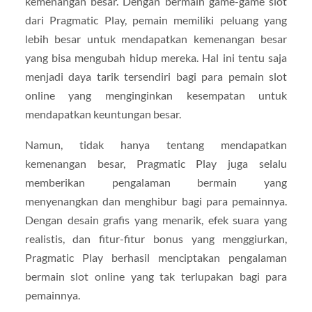
kemenangan besar. Dengan bermain game-game slot
dari Pragmatic Play, pemain memiliki peluang yang
lebih besar untuk mendapatkan kemenangan besar
yang bisa mengubah hidup mereka. Hal ini tentu saja
menjadi daya tarik tersendiri bagi para pemain slot
online yang menginginkan kesempatan untuk
mendapatkan keuntungan besar.
Namun, tidak hanya tentang mendapatkan
kemenangan besar, Pragmatic Play juga selalu
memberikan pengalaman bermain yang
menyenangkan dan menghibur bagi para pemainnya.
Dengan desain grafis yang menarik, efek suara yang
realistis, dan fitur-fitur bonus yang menggiurkan,
Pragmatic Play berhasil menciptakan pengalaman
bermain slot online yang tak terlupakan bagi para
pemainnya.