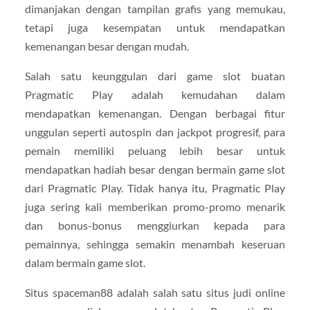
dimanjakan dengan tampilan grafis yang memukau,
tetapi juga kesempatan untuk mendapatkan
kemenangan besar dengan mudah.
Salah satu keunggulan dari game slot buatan
Pragmatic Play adalah kemudahan dalam
mendapatkan kemenangan. Dengan berbagai fitur
unggulan seperti autospin dan jackpot progresif, para
pemain memiliki peluang lebih besar untuk
mendapatkan hadiah besar dengan bermain game slot
dari Pragmatic Play. Tidak hanya itu, Pragmatic Play
juga sering kali memberikan promo-promo menarik
dan bonus-bonus menggiurkan kepada para
pemainnya, sehingga semakin menambah keseruan
dalam bermain game slot.
Situs spaceman88 adalah salah satu situs judi online