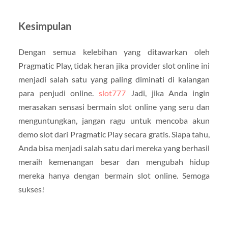
Kesimpulan
Dengan semua kelebihan yang ditawarkan oleh
Pragmatic Play, tidak heran jika provider slot online ini
menjadi salah satu yang paling diminati di kalangan
para penjudi online.
slot777
Jadi, jika Anda ingin
merasakan sensasi bermain slot online yang seru dan
menguntungkan, jangan ragu untuk mencoba akun
demo slot dari Pragmatic Play secara gratis. Siapa tahu,
Anda bisa menjadi salah satu dari mereka yang berhasil
meraih kemenangan besar dan mengubah hidup
mereka hanya dengan bermain slot online. Semoga
sukses!