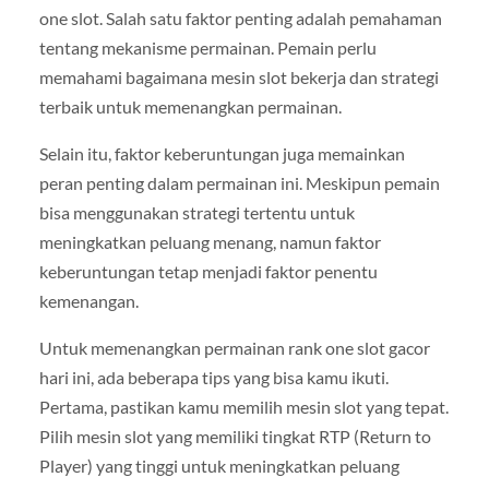
one slot. Salah satu faktor penting adalah pemahaman
tentang mekanisme permainan. Pemain perlu
memahami bagaimana mesin slot bekerja dan strategi
terbaik untuk memenangkan permainan.
Selain itu, faktor keberuntungan juga memainkan
peran penting dalam permainan ini. Meskipun pemain
bisa menggunakan strategi tertentu untuk
meningkatkan peluang menang, namun faktor
keberuntungan tetap menjadi faktor penentu
kemenangan.
Untuk memenangkan permainan rank one slot gacor
hari ini, ada beberapa tips yang bisa kamu ikuti.
Pertama, pastikan kamu memilih mesin slot yang tepat.
Pilih mesin slot yang memiliki tingkat RTP (Return to
Player) yang tinggi untuk meningkatkan peluang