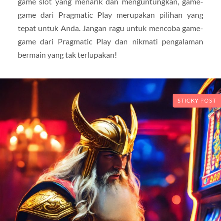
game slot yang menarik dan menguntungkan, game-
game dari Pragmatic Play merupakan pilihan yang
tepat untuk Anda. Jangan ragu untuk mencoba game-
game dari Pragmatic Play dan nikmati pengalaman
bermain yang tak terlupakan!
STICKY POST