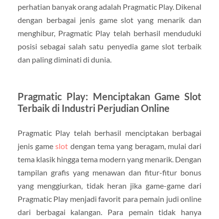
perhatian banyak orang adalah Pragmatic Play. Dikenal
dengan berbagai jenis game slot yang menarik dan
menghibur, Pragmatic Play telah berhasil menduduki
posisi sebagai salah satu penyedia game slot terbaik
dan paling diminati di dunia.
Pragmatic Play: Menciptakan Game Slot
Terbaik di Industri Perjudian Online
Pragmatic Play telah berhasil menciptakan berbagai
jenis game
slot
dengan tema yang beragam, mulai dari
tema klasik hingga tema modern yang menarik. Dengan
tampilan grafis yang menawan dan fitur-fitur bonus
yang menggiurkan, tidak heran jika game-game dari
Pragmatic Play menjadi favorit para pemain judi online
dari berbagai kalangan. Para pemain tidak hanya