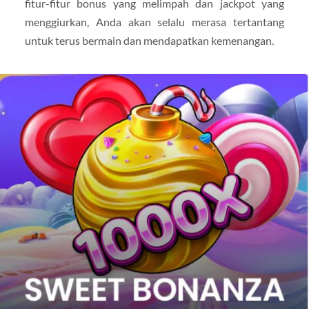
fitur-fitur bonus yang melimpah dan jackpot yang
menggiurkan, Anda akan selalu merasa tertantang
untuk terus bermain dan mendapatkan kemenangan.