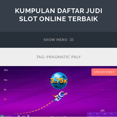
KUMPULAN DAFTAR JUDI
SLOT ONLINE TERBAIK
SHOW MENU
TAG:
PRAGMATIC PALY
STICKY POST