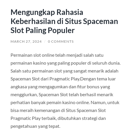
Mengungkap Rahasia
Keberhasilan di Situs Spaceman
Slot Paling Populer
MARCH 27, 2024
/
0 COMMENTS
Permainan slot online telah menjadi salah satu
permainan kasino yang paling populer di seluruh dunia.
Salah satu permainan slot yang sangat menarik adalah
Spaceman Slot dari Pragmatic Play.Dengan tema luar
angkasa yang mengagumkan dan fitur bonus yang
menggiurkan, Spaceman Slot telah berhasil menarik
perhatian banyak pemain kasino online. Namun, untuk
bisa meraih kemenangan di Situs Spaceman Slot
Pragmatic Play terbaik, dibutuhkan strategi dan
pengetahuan yang tepat.