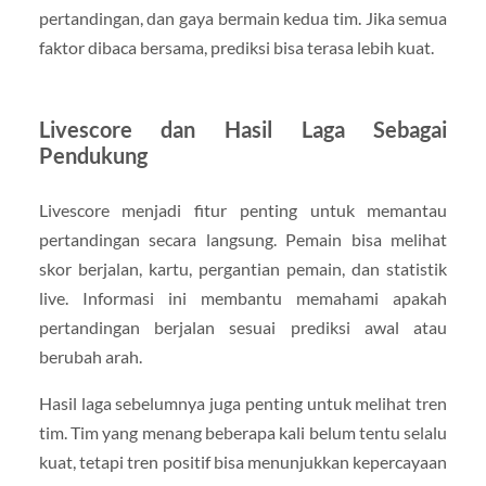
pertandingan, dan gaya bermain kedua tim. Jika semua
faktor dibaca bersama, prediksi bisa terasa lebih kuat.
Livescore dan Hasil Laga Sebagai
Pendukung
Livescore menjadi fitur penting untuk memantau
pertandingan secara langsung. Pemain bisa melihat
skor berjalan, kartu, pergantian pemain, dan statistik
live. Informasi ini membantu memahami apakah
pertandingan berjalan sesuai prediksi awal atau
berubah arah.
Hasil laga sebelumnya juga penting untuk melihat tren
tim. Tim yang menang beberapa kali belum tentu selalu
kuat, tetapi tren positif bisa menunjukkan kepercayaan