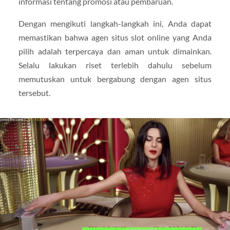
informasi tentang promosi atau pembaruan.
Dengan mengikuti langkah-langkah ini, Anda dapat
memastikan bahwa agen situs slot online yang Anda
pilih adalah terpercaya dan aman untuk dimainkan.
Selalu lakukan riset terlebih dahulu sebelum
memutuskan untuk bergabung dengan agen situs
tersebut.