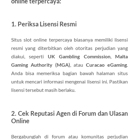
online terpercaya:
1.
Periksa Lisensi Resmi
Situs slot online terpercaya biasanya memiliki lisensi
resmi yang diterbitkan oleh otoritas perjudian yang
diakui, seperti
UK Gambling Commission
,
Malta
Gaming Authority (MGA)
, atau
Curacao eGaming
.
Anda bisa memeriksa bagian bawah halaman situs
untuk mencari informasi mengenai lisensi ini. Pastikan
lisensi tersebut masih berlaku.
2.
Cek Reputasi Agen di Forum dan Ulasan
Online
Bergabunglah di forum atau komunitas perjudian