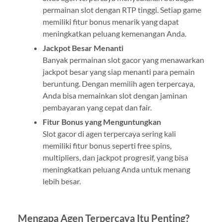
permainan slot dengan RTP tinggi. Setiap game
memiliki fitur bonus menarik yang dapat
meningkatkan peluang kemenangan Anda.
Jackpot Besar Menanti
Banyak permainan slot gacor yang menawarkan
jackpot besar yang siap menanti para pemain
beruntung. Dengan memilih agen terpercaya,
Anda bisa memainkan slot dengan jaminan
pembayaran yang cepat dan fair.
Fitur Bonus yang Menguntungkan
Slot gacor di agen terpercaya sering kali
memiliki fitur bonus seperti free spins,
multipliers, dan jackpot progresif, yang bisa
meningkatkan peluang Anda untuk menang
lebih besar.
Mengapa Agen Terpercaya Itu Penting?