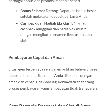
berbagai bonus dan promosi menarik, seperti:
Bonus Selamat Datang
: Dapatkan bonus besar
setelah melakukan deposit pertama Anda.
Cashback dan Hadiah Eksklusif
: Nikmati
cashback mingguan dan hadiah eksklusif
dengan mengikuti turnamen live casino atau
slot.
Pembayaran Cepat dan Aman
Situs agen terpercaya selalu memastikan bahwa proses
deposit dan penarikan dana Anda dilakukan dengan
aman dan cepat. Tidak ada lagi kekhawatiran tentang
proses pembayaran yang lambat atau tidak transparan.
Cara Bermain Baccarat dan Slot di Agen