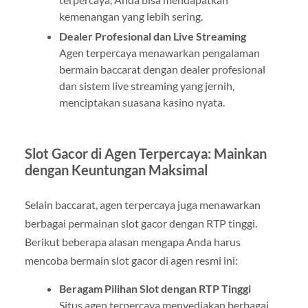
kemenangan yang lebih sering.
Dealer Profesional dan Live Streaming
Agen terpercaya menawarkan pengalaman
bermain baccarat dengan dealer profesional
dan sistem live streaming yang jernih,
menciptakan suasana kasino nyata.
Slot Gacor di Agen Terpercaya: Mainkan
dengan Keuntungan Maksimal
Selain baccarat, agen terpercaya juga menawarkan
berbagai permainan slot gacor dengan RTP tinggi.
Berikut beberapa alasan mengapa Anda harus
mencoba bermain slot gacor di agen resmi ini:
Beragam Pilihan Slot dengan RTP Tinggi
Situs agen terpercaya menyediakan berbagai