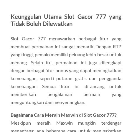
Keunggulan Utama Slot Gacor 777 yang
Tidak Boleh Dilewatkan
Slot Gacor 777 menawarkan berbagai fitur yang
membuat permainan ini sangat menarik. Dengan RTP
yang tinggi, pemain memiliki peluang lebih besar untuk
menang. Selain itu, permainan ini juga dilengkapi
dengan berbagai fitur bonus yang dapat meningkatkan
kemenangan, seperti putaran gratis dan pengganda
kemenangan. Semua fitur ini dirancang untuk
memberikan pengalaman bermain yang
menguntungkan dan menyenangkan.
Bagaimana Cara Meraih Maxwin di Slot Gacor 777?
Meskipun meraih Maxwin mungkin terdengar
menantang, ada beberapa cara untuk meningkatkan