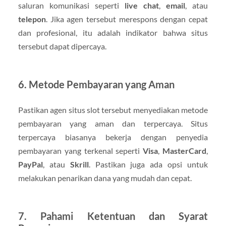
saluran komunikasi seperti
live chat
,
email
, atau
telepon
. Jika agen tersebut merespons dengan cepat
dan profesional, itu adalah indikator bahwa situs
tersebut dapat dipercaya.
6.
Metode Pembayaran yang Aman
Pastikan agen situs slot tersebut menyediakan metode
pembayaran yang aman dan terpercaya. Situs
terpercaya biasanya bekerja dengan penyedia
pembayaran yang terkenal seperti
Visa
,
MasterCard
,
PayPal
, atau
Skrill
. Pastikan juga ada opsi untuk
melakukan penarikan dana yang mudah dan cepat.
7.
Pahami Ketentuan dan Syarat