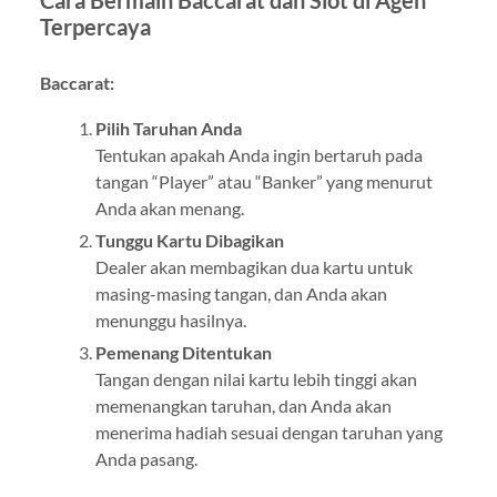
Terpercaya
Baccarat:
Pilih Taruhan Anda
Tentukan apakah Anda ingin bertaruh pada
tangan “Player” atau “Banker” yang menurut
Anda akan menang.
Tunggu Kartu Dibagikan
Dealer akan membagikan dua kartu untuk
masing-masing tangan, dan Anda akan
menunggu hasilnya.
Pemenang Ditentukan
Tangan dengan nilai kartu lebih tinggi akan
memenangkan taruhan, dan Anda akan
menerima hadiah sesuai dengan taruhan yang
Anda pasang.