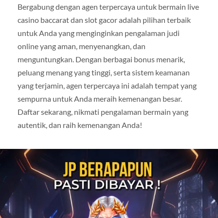
Bergabung dengan agen terpercaya untuk bermain live
casino baccarat dan slot gacor adalah pilihan terbaik
untuk Anda yang menginginkan pengalaman judi
online yang aman, menyenangkan, dan
menguntungkan. Dengan berbagai bonus menarik,
peluang menang yang tinggi, serta sistem keamanan
yang terjamin, agen terpercaya ini adalah tempat yang
sempurna untuk Anda meraih kemenangan besar.
Daftar sekarang, nikmati pengalaman bermain yang
autentik, dan raih kemenangan Anda!