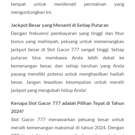
tempat untuk menikmati permainan yang
menguntungkan ini.
Jackpot Besar yang Menanti di Setiap Putaran
Dengan frekuensi pembayaran yang tinggi dan fitur
bonus yang melimpah, peluang untuk memenangkan
jackpot besar di Slot Gacor 777 sangat tinggi. Setiap
putaran bisa membawa Anda lebih dekat ke
kemenangan besar, dan setiap taruhan yang Anda
pasang memiliki potensi untuk menghasilkan hadiah
besar. Jangan lewatkan kesempatan untuk meraih
jackpot yang mengubah hidup Anda!
Kenapa Slot Gacor 777 adalah Pilihan Tepat di Tahun
2024?
Slot Gacor 777 menawarkan peluang besar untuk
meraih kemenangan maksimal di tahun 2024. Dengan