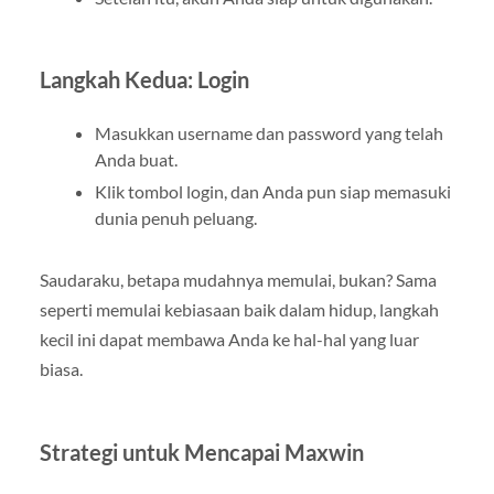
Langkah Kedua: Login
Masukkan username dan password yang telah
Anda buat.
Klik tombol login, dan Anda pun siap memasuki
dunia penuh peluang.
Saudaraku, betapa mudahnya memulai, bukan? Sama
seperti memulai kebiasaan baik dalam hidup, langkah
kecil ini dapat membawa Anda ke hal-hal yang luar
biasa.
Strategi untuk Mencapai Maxwin