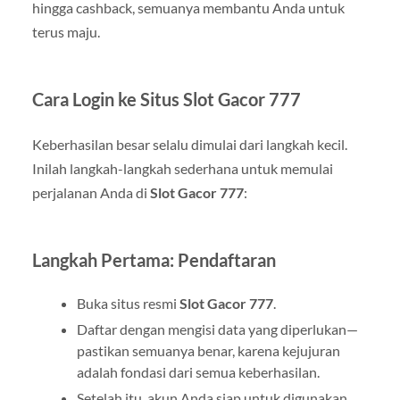
hingga cashback, semuanya membantu Anda untuk
terus maju.
Cara Login ke Situs Slot Gacor 777
Keberhasilan besar selalu dimulai dari langkah kecil.
Inilah langkah-langkah sederhana untuk memulai
perjalanan Anda di
Slot Gacor 777
:
Langkah Pertama: Pendaftaran
Buka situs resmi
Slot Gacor 777
.
Daftar dengan mengisi data yang diperlukan—
pastikan semuanya benar, karena kejujuran
adalah fondasi dari semua keberhasilan.
Setelah itu, akun Anda siap untuk digunakan.