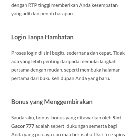
dengan RTP tinggi memberikan Anda kesempatan
yang adil dan penuh harapan.
Login Tanpa Hambatan
Proses login di sini begitu sederhana dan cepat. Tidak
ada yang lebih penting daripada memulai langkah
pertama dengan mudah, seperti membuka halaman
pertama dari buku kehidupan Anda yang baru.
Bonus yang Menggembirakan
Saudaraku, bonus-bonus yang ditawarkan oleh
Slot
Gacor 777
adalah seperti dukungan semesta bagi
Anda yang percaya dan mau berusaha. Dari free spins