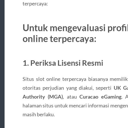
terpercaya:
Untuk mengevaluasi profil 
online terpercaya:
1.
Periksa Lisensi Resmi
Situs slot online terpercaya biasanya memilik
otoritas perjudian yang diakui, seperti
UK Ga
Authority (MGA)
, atau
Curacao eGaming
. 
halaman situs untuk mencari informasi mengenai 
masih berlaku.