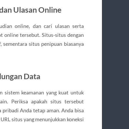
dan Ulasan Online
dian online, dan cari ulasan serta
t online tersebut. Situs-situs dengan
f, sementara situs penipuan biasanya
dungan Data
an sistem keamanan yang kuat untuk
ain. Periksa apakah situs tersebut
 pribadi Anda tetap aman. Anda bisa
h URL situs yang menunjukkan koneksi