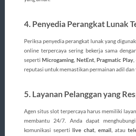
4.
Penyedia Perangkat Lunak T
Periksa penyedia perangkat lunak yang digunaka
online terpercaya sering bekerja sama denga
seperti
Microgaming
,
NetEnt
,
Pragmatic Play
,
reputasi untuk memastikan permainan adil dan 
5.
Layanan Pelanggan yang Res
Agen situs slot terpercaya harus memiliki laya
membantu 24/7. Anda dapat menghubungi 
komunikasi seperti
live chat
,
email
, atau
tel