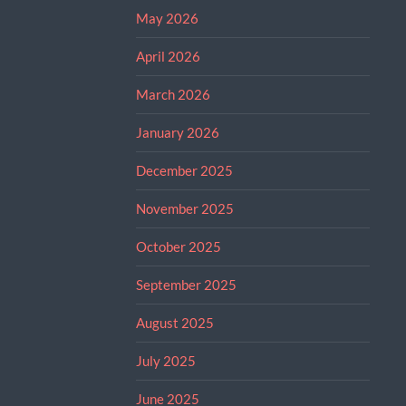
May 2026
April 2026
March 2026
January 2026
December 2025
November 2025
October 2025
September 2025
August 2025
July 2025
June 2025