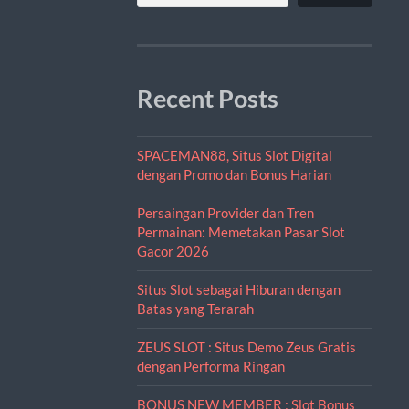
Recent Posts
SPACEMAN88, Situs Slot Digital
dengan Promo dan Bonus Harian
Persaingan Provider dan Tren
Permainan: Memetakan Pasar Slot
Gacor 2026
Situs Slot sebagai Hiburan dengan
Batas yang Terarah
ZEUS SLOT : Situs Demo Zeus Gratis
dengan Performa Ringan
BONUS NEW MEMBER : Slot Bonus