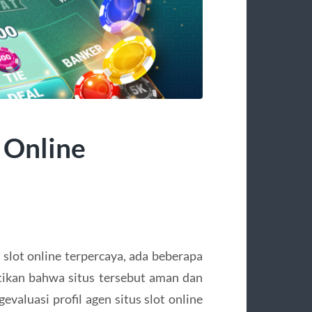
t Online
 slot online terpercaya, ada beberapa
ikan bahwa situs tersebut aman dan
evaluasi profil agen situs slot online