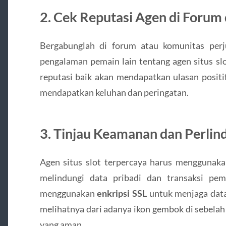
2.
Cek Reputasi Agen di Forum 
Bergabunglah di forum atau komunitas perju
pengalaman pemain lain tentang agen situs slo
reputasi baik akan mendapatkan ulasan positi
mendapatkan keluhan dan peringatan.
3.
Tinjau Keamanan dan Perlin
Agen situs slot terpercaya harus menggunak
melindungi data pribadi dan transaksi pem
menggunakan
enkripsi SSL
untuk menjaga data
melihatnya dari adanya ikon gembok di sebela
yang aman.