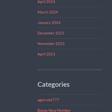
April 2024
March 2024
January 2024
December 2023
November 2023
April 2023
Categories
agen slot777
Bonus New Member