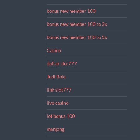
bonus new member 100
bonus new member 100 to 3x
bonus new member 100 to 5x
Casino
daftar slot777
Judi Bola
link slot777
live casino
lot bonus 100
mahjong