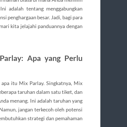
 Ini adalah tentang menggabungkan
nsi penghargaan besar. Jadi, bagi para
mari kita jelajahi panduannya dengan
arlay: Apa yang Perlu
apa itu Mix Parlay. Singkatnya, Mix
berapa taruhan dalam satu tiket, dan
nda menang. Ini adalah taruhan yang
Namun, jangan terkecoh oleh potensi
membutuhkan strategi dan pemahaman