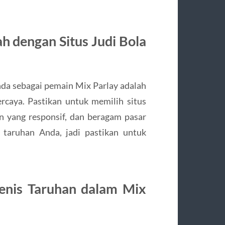
 dengan Situs Judi Bola
da sebagai pemain Mix Parlay adalah
ercaya. Pastikan untuk memilih situs
an yang responsif, dan beragam pasar
 taruhan Anda, jadi pastikan untuk
jenis Taruhan dalam Mix