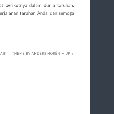
t berikutnya dalam dunia taruhan.
rjalanan taruhan Anda, dan semoga
BAIK
THEME BY
ANDERS NORÉN
—
UP ↑