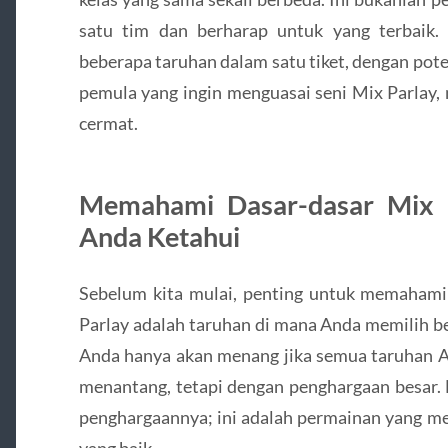
satu tim dan berharap untuk yang terbaik.
beberapa taruhan dalam satu tiket, dengan pote
pemula yang ingin menguasai seni Mix Parlay, 
cermat.
Memahami Dasar-dasar Mix P
Anda Ketahui
Sebelum kita mulai, penting untuk memahami 
Parlay adalah taruhan di mana Anda memilih be
Anda hanya akan menang jika semua taruhan A
menantang, tetapi dengan penghargaan besar. 
penghargaannya; ini adalah permainan yang 