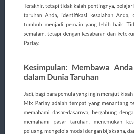
Terakhir, tetapi tidak kalah pentingnya, belajar
taruhan Anda, identifikasi kesalahan Anda
tumbuh menjadi pemain yang lebih baik. Ti
semalam, tetapi dengan kesabaran dan keteku
Parlay.
Kesimpulan: Membawa Anda 
dalam Dunia Taruhan
Jadi, bagi para pemula yang ingin merajut kisah
Mix Parlay adalah tempat yang menantang t
memahami dasar-dasarnya, bergabung dengan 
memahami pasar taruhan, menemukan kese
peluang, mengelola modal dengan bijaksana, da