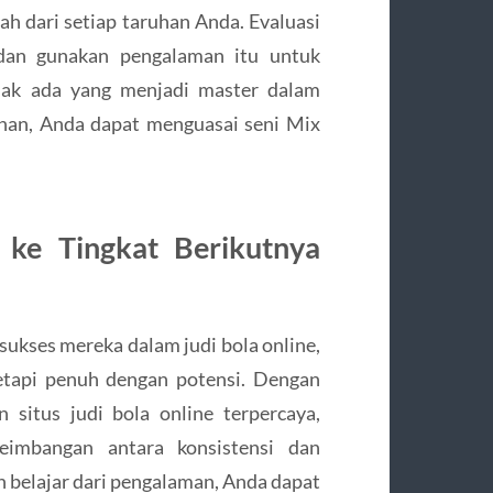
lah dari setiap taruhan Anda. Evaluasi
, dan gunakan pengalaman itu untuk
dak ada yang menjadi master dalam
nan, Anda dapat menguasai seni Mix
ke Tingkat Berikutnya
 sukses mereka dalam judi bola online,
etapi penuh dengan potensi. Dengan
situs judi bola online terpercaya,
imbangan antara konsistensi dan
n belajar dari pengalaman, Anda dapat