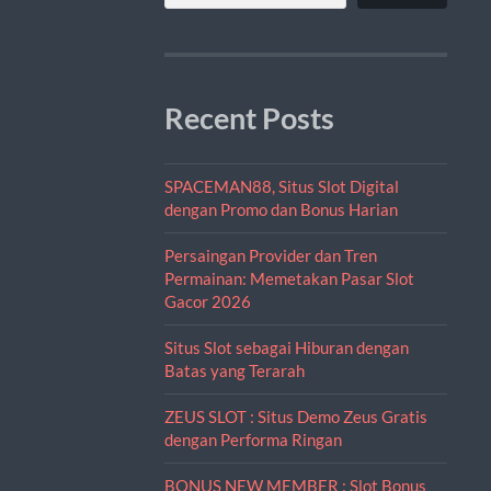
Recent Posts
SPACEMAN88, Situs Slot Digital
dengan Promo dan Bonus Harian
Persaingan Provider dan Tren
Permainan: Memetakan Pasar Slot
Gacor 2026
Situs Slot sebagai Hiburan dengan
Batas yang Terarah
ZEUS SLOT : Situs Demo Zeus Gratis
dengan Performa Ringan
BONUS NEW MEMBER : Slot Bonus