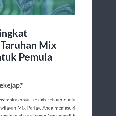
ingkat
 Taruhan Mix
ntuk Pemula
ekejap?
kegembiraannya, adalah sebuah dunia
 wilayah Mix Parlay, Anda memasuki
permainan biasa di mana Anda memilih