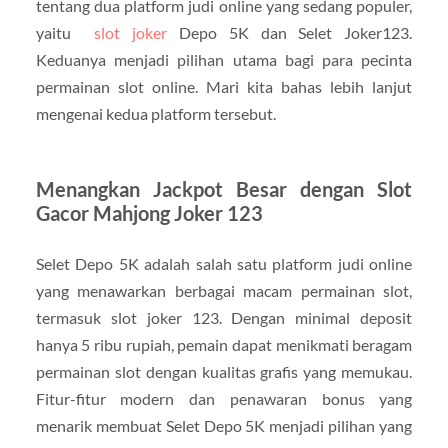
tentang dua platform judi online yang sedang populer,
yaitu
slot joker
Depo 5K dan Selet Joker123.
Keduanya menjadi pilihan utama bagi para pecinta
permainan slot online. Mari kita bahas lebih lanjut
mengenai kedua platform tersebut.
Menangkan Jackpot Besar dengan Slot
Gacor Mahjong Joker 123
Selet Depo 5K adalah salah satu platform judi online
yang menawarkan berbagai macam permainan slot,
termasuk slot joker 123. Dengan minimal deposit
hanya 5 ribu rupiah, pemain dapat menikmati beragam
permainan slot dengan kualitas grafis yang memukau.
Fitur-fitur modern dan penawaran bonus yang
menarik membuat Selet Depo 5K menjadi pilihan yang