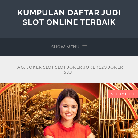
KUMPULAN DAFTAR JUDI
SLOT ONLINE TERBAIK
SHOW MENU
TAG:
JOKER SLOT SLOT JOKER JOKER123 JOKER
SLOT
STICKY POST