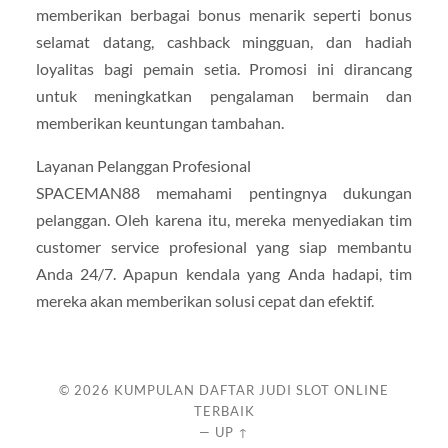
memberikan berbagai bonus menarik seperti bonus
selamat datang, cashback mingguan, dan hadiah
loyalitas bagi pemain setia. Promosi ini dirancang
untuk meningkatkan pengalaman bermain dan
memberikan keuntungan tambahan.
Layanan Pelanggan Profesional
SPACEMAN88 memahami pentingnya dukungan
pelanggan. Oleh karena itu, mereka menyediakan tim
customer service profesional yang siap membantu
Anda 24/7. Apapun kendala yang Anda hadapi, tim
mereka akan memberikan solusi cepat dan efektif.
© 2026
KUMPULAN DAFTAR JUDI SLOT ONLINE
TERBAIK
—
UP ↑