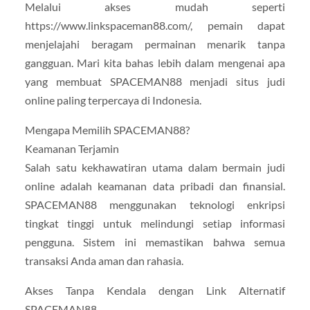
Melalui akses mudah seperti
https://www.linkspaceman88.com/, pemain dapat
menjelajahi beragam permainan menarik tanpa
gangguan. Mari kita bahas lebih dalam mengenai apa
yang membuat SPACEMAN88 menjadi situs judi
online paling terpercaya di Indonesia.
Mengapa Memilih SPACEMAN88?
Keamanan Terjamin
Salah satu kekhawatiran utama dalam bermain judi
online adalah keamanan data pribadi dan finansial.
SPACEMAN88 menggunakan teknologi enkripsi
tingkat tinggi untuk melindungi setiap informasi
pengguna. Sistem ini memastikan bahwa semua
transaksi Anda aman dan rahasia.
Akses Tanpa Kendala dengan Link Alternatif
SPACEMAN88