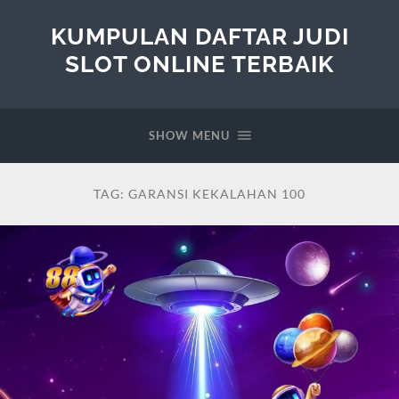
KUMPULAN DAFTAR JUDI
SLOT ONLINE TERBAIK
SHOW MENU
TAG:
GARANSI KEKALAHAN 100