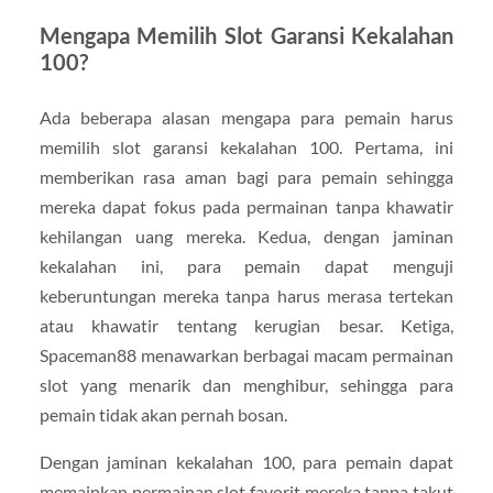
Mengapa Memilih Slot Garansi Kekalahan
100?
Ada beberapa alasan mengapa para pemain harus
memilih slot garansi kekalahan 100. Pertama, ini
memberikan rasa aman bagi para pemain sehingga
mereka dapat fokus pada permainan tanpa khawatir
kehilangan uang mereka. Kedua, dengan jaminan
kekalahan ini, para pemain dapat menguji
keberuntungan mereka tanpa harus merasa tertekan
atau khawatir tentang kerugian besar. Ketiga,
Spaceman88 menawarkan berbagai macam permainan
slot yang menarik dan menghibur, sehingga para
pemain tidak akan pernah bosan.
Dengan jaminan kekalahan 100, para pemain dapat
memainkan permainan slot favorit mereka tanpa takut