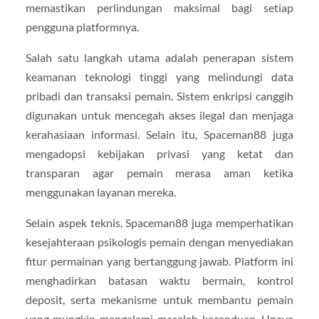
memastikan perlindungan maksimal bagi setiap
pengguna platformnya.
Salah satu langkah utama adalah penerapan sistem
keamanan teknologi tinggi yang melindungi data
pribadi dan transaksi pemain. Sistem enkripsi canggih
digunakan untuk mencegah akses ilegal dan menjaga
kerahasiaan informasi. Selain itu, Spaceman88 juga
mengadopsi kebijakan privasi yang ketat dan
transparan agar pemain merasa aman ketika
menggunakan layanan mereka.
Selain aspek teknis, Spaceman88 juga memperhatikan
kesejahteraan psikologis pemain dengan menyediakan
fitur permainan yang bertanggung jawab. Platform ini
menghadirkan batasan waktu bermain, kontrol
deposit, serta mekanisme untuk membantu pemain
yang mungkin mengalami masalah kecanduan. Upaya