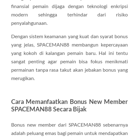
finansial pemain dijaga dengan teknologi enkripsi
modern sehingga terhindar dari risiko
penyalahgunaan.
Dengan sistem keamanan yang kuat dan syarat bonus
yang jelas, SPACEMAN88 membangun kepercayaan
yang kokoh di kalangan pemain baru. Hal ini tentu
sangat penting agar pemain bisa fokus menikmati
permainan tanpa rasa takut akan jebakan bonus yang
merugikan.
Cara Memanfaatkan Bonus New Member
SPACEMAN88 Secara Bijak
Bonus new member dari SPACEMAN88 sebenarnya
adalah peluang emas bagi pemain untuk mendapatkan