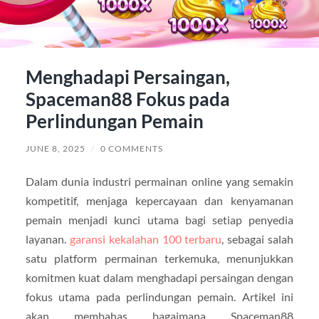
Menghadapi Persaingan,
Spaceman88 Fokus pada
Perlindungan Pemain
JUNE 8, 2025
/
0 COMMENTS
Dalam dunia industri permainan online yang semakin
kompetitif, menjaga kepercayaan dan kenyamanan
pemain menjadi kunci utama bagi setiap penyedia
layanan.
garansi kekalahan 100 terbaru
, sebagai salah
satu platform permainan terkemuka, menunjukkan
komitmen kuat dalam menghadapi persaingan dengan
fokus utama pada perlindungan pemain. Artikel ini
akan membahas bagaimana Spaceman88