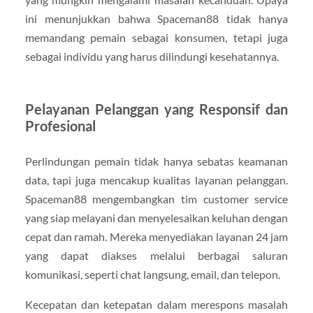
ini menunjukkan bahwa Spaceman88 tidak hanya
memandang pemain sebagai konsumen, tetapi juga
sebagai individu yang harus dilindungi kesehatannya.
Pelayanan Pelanggan yang Responsif dan
Profesional
Perlindungan pemain tidak hanya sebatas keamanan
data, tapi juga mencakup kualitas layanan pelanggan.
Spaceman88 mengembangkan tim customer service
yang siap melayani dan menyelesaikan keluhan dengan
cepat dan ramah. Mereka menyediakan layanan 24 jam
yang dapat diakses melalui berbagai saluran
komunikasi, seperti chat langsung, email, dan telepon.
Kecepatan dan ketepatan dalam merespons masalah