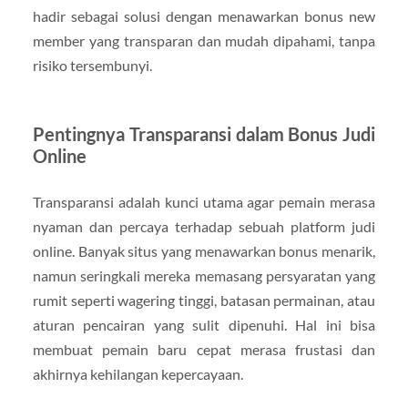
hadir sebagai solusi dengan menawarkan bonus new
member yang transparan dan mudah dipahami, tanpa
risiko tersembunyi.
Pentingnya Transparansi dalam Bonus Judi
Online
Transparansi adalah kunci utama agar pemain merasa
nyaman dan percaya terhadap sebuah platform judi
online. Banyak situs yang menawarkan bonus menarik,
namun seringkali mereka memasang persyaratan yang
rumit seperti wagering tinggi, batasan permainan, atau
aturan pencairan yang sulit dipenuhi. Hal ini bisa
membuat pemain baru cepat merasa frustasi dan
akhirnya kehilangan kepercayaan.