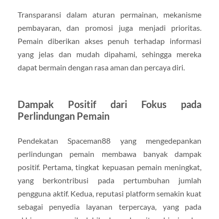
Transparansi dalam aturan permainan, mekanisme
pembayaran, dan promosi juga menjadi prioritas.
Pemain diberikan akses penuh terhadap informasi
yang jelas dan mudah dipahami, sehingga mereka
dapat bermain dengan rasa aman dan percaya diri.
Dampak Positif dari Fokus pada
Perlindungan Pemain
Pendekatan Spaceman88 yang mengedepankan
perlindungan pemain membawa banyak dampak
positif. Pertama, tingkat kepuasan pemain meningkat,
yang berkontribusi pada pertumbuhan jumlah
pengguna aktif. Kedua, reputasi platform semakin kuat
sebagai penyedia layanan terpercaya, yang pada