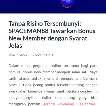
Tanpa Risiko Tersembunyi:
SPACEMAN88 Tawarkan Bonus
New Member dengan Syarat
Jelas
JULY 7, 2025
/
0 COMMENTS
Dalam dunia perjudian online, terutama bagi para
pemula, bonus new member menjadi salah satu daya
tarik utama untuk memulai pengalaman bermain.
Namun, tidak jarang bonus tersebut datang dengan
syarat dan ketentuan yang rumit, bahkan cenderung
menyembunyikan risiko terselubung yang bisa
merugikan pemain.
garansi kekalahan 100 terbaru