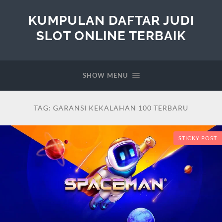
KUMPULAN DAFTAR JUDI
SLOT ONLINE TERBAIK
SHOW MENU
TAG:
GARANSI KEKALAHAN 100 TERBARU
STICKY POST