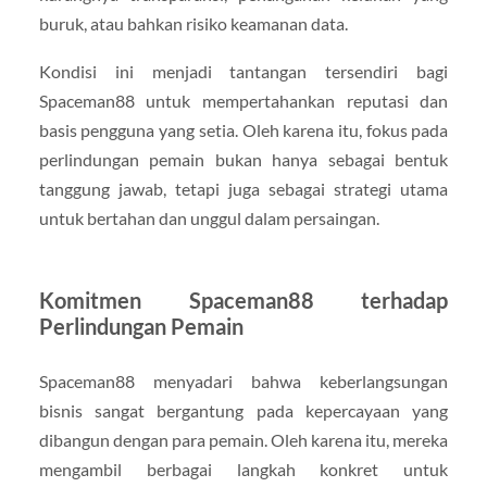
buruk, atau bahkan risiko keamanan data.
Kondisi ini menjadi tantangan tersendiri bagi
Spaceman88 untuk mempertahankan reputasi dan
basis pengguna yang setia. Oleh karena itu, fokus pada
perlindungan pemain bukan hanya sebagai bentuk
tanggung jawab, tetapi juga sebagai strategi utama
untuk bertahan dan unggul dalam persaingan.
Komitmen Spaceman88 terhadap
Perlindungan Pemain
Spaceman88 menyadari bahwa keberlangsungan
bisnis sangat bergantung pada kepercayaan yang
dibangun dengan para pemain. Oleh karena itu, mereka
mengambil berbagai langkah konkret untuk