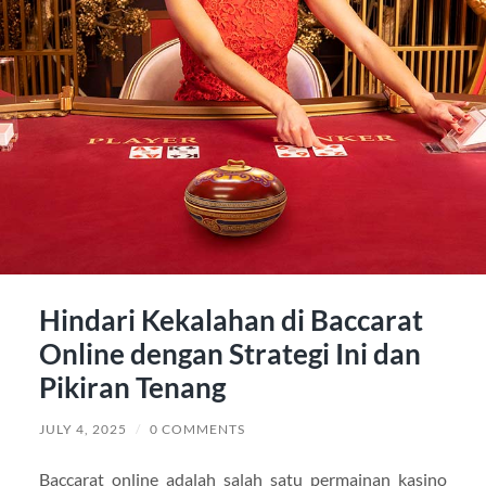
Hindari Kekalahan di Baccarat
Online dengan Strategi Ini dan
Pikiran Tenang
JULY 4, 2025
/
0 COMMENTS
Baccarat online adalah salah satu permainan kasino