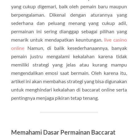
yang cukup digemari, baik oleh pemain baru maupun
berpengalaman. Dikenal dengan aturannya yang
sederhana dan peluang menang yang cukup adil,
permainan ini sering dianggap sebagai pilihan yang
menarik untuk mendapatkan keuntungan.
live casino
online
Namun, di balik kesederhanaannya, banyak
pemain justru mengalami kekalahan karena tidak
memiliki strategi yang jelas atau kurang mampu
mengendalikan emosi saat bermain. Oleh karena itu,
artikel ini akan membahas strategi yang bisa digunakan
untuk menghindari kekalahan di baccarat online serta
pentingnya menjaga pikiran tetap tenang.
Memahami Dasar Permainan Baccarat