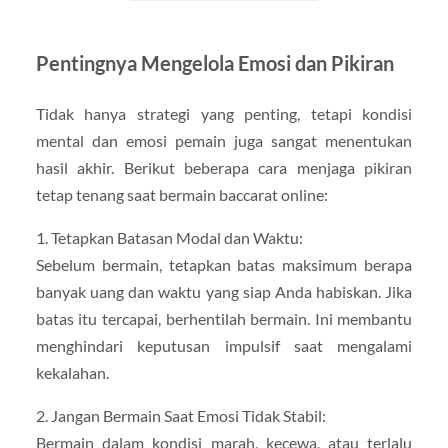
Pentingnya Mengelola Emosi dan Pikiran
Tidak hanya strategi yang penting, tetapi kondisi
mental dan emosi pemain juga sangat menentukan
hasil akhir. Berikut beberapa cara menjaga pikiran
tetap tenang saat bermain baccarat online:
1. Tetapkan Batasan Modal dan Waktu:
Sebelum bermain, tetapkan batas maksimum berapa
banyak uang dan waktu yang siap Anda habiskan. Jika
batas itu tercapai, berhentilah bermain. Ini membantu
menghindari keputusan impulsif saat mengalami
kekalahan.
2. Jangan Bermain Saat Emosi Tidak Stabil:
Bermain dalam kondisi marah, kecewa, atau terlalu