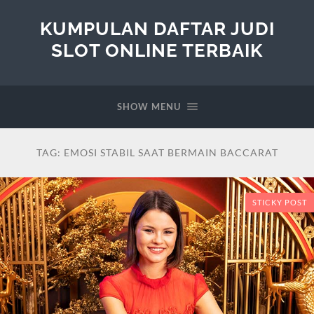
KUMPULAN DAFTAR JUDI
SLOT ONLINE TERBAIK
SHOW MENU
TAG:
EMOSI STABIL SAAT BERMAIN BACCARAT
STICKY POST