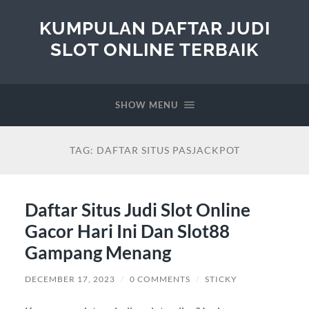
KUMPULAN DAFTAR JUDI
SLOT ONLINE TERBAIK
SHOW MENU
TAG:
DAFTAR SITUS PASJACKPOT
Daftar Situs Judi Slot Online
Gacor Hari Ini Dan Slot88
Gampang Menang
DECEMBER 17, 2023
/
0 COMMENTS
/
STICKY