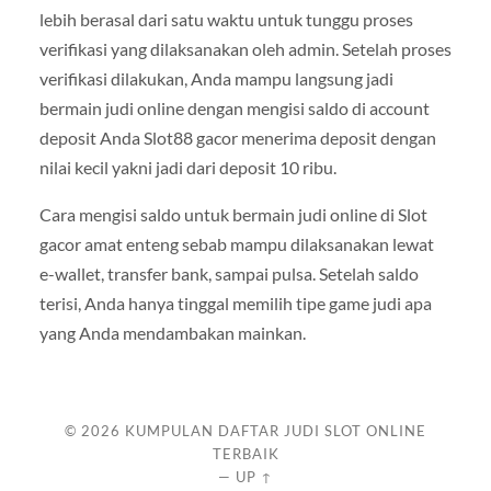
lebih berasal dari satu waktu untuk tunggu proses
verifikasi yang dilaksanakan oleh admin. Setelah proses
verifikasi dilakukan, Anda mampu langsung jadi
bermain judi online dengan mengisi saldo di account
deposit Anda Slot88 gacor menerima deposit dengan
nilai kecil yakni jadi dari deposit 10 ribu.
Cara mengisi saldo untuk bermain judi online di Slot
gacor amat enteng sebab mampu dilaksanakan lewat
e-wallet, transfer bank, sampai pulsa. Setelah saldo
terisi, Anda hanya tinggal memilih tipe game judi apa
yang Anda mendambakan mainkan.
© 2026
KUMPULAN DAFTAR JUDI SLOT ONLINE
TERBAIK
—
UP ↑