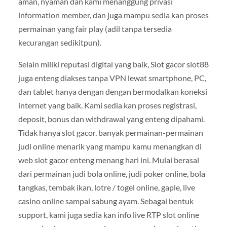
aman, nyaman dan kami menanggung privasi
information member, dan juga mampu sedia kan proses
permainan yang fair play (adil tanpa tersedia
kecurangan sedikitpun).
Selain miliki reputasi digital yang baik, Slot gacor slot88
juga enteng diakses tanpa VPN lewat smartphone, PC,
dan tablet hanya dengan dengan bermodalkan koneksi
internet yang baik. Kami sedia kan proses registrasi,
deposit, bonus dan withdrawal yang enteng dipahami.
Tidak hanya slot gacor, banyak permainan-permainan
judi online menarik yang mampu kamu menangkan di
web slot gacor enteng menang hari ini. Mulai berasal
dari permainan judi bola online, judi poker online, bola
tangkas, tembak ikan, lotre / togel online, gaple, live
casino online sampai sabung ayam. Sebagai bentuk
support, kami juga sedia kan info live RTP slot online