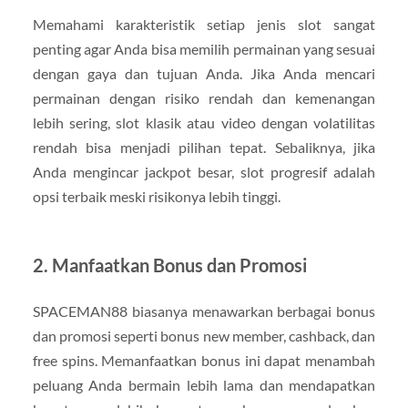
Memahami karakteristik setiap jenis slot sangat
penting agar Anda bisa memilih permainan yang sesuai
dengan gaya dan tujuan Anda. Jika Anda mencari
permainan dengan risiko rendah dan kemenangan
lebih sering, slot klasik atau video dengan volatilitas
rendah bisa menjadi pilihan tepat. Sebaliknya, jika
Anda mengincar jackpot besar, slot progresif adalah
opsi terbaik meski risikonya lebih tinggi.
2. Manfaatkan Bonus dan Promosi
SPACEMAN88 biasanya menawarkan berbagai bonus
dan promosi seperti bonus new member, cashback, dan
free spins. Memanfaatkan bonus ini dapat menambah
peluang Anda bermain lebih lama dan mendapatkan