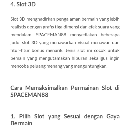
4. Slot 3D
Slot 3D menghadirkan pengalaman bermain yang lebih
realistis dengan grafis tiga dimensi dan efek suara yang
mendalam. SPACEMAN88 menyediakan beberapa
judul slot 3D yang menawarkan visual menawan dan
fitur-fitur bonus menarik. Jenis slot ini cocok untuk
pemain yang mengutamakan hiburan sekaligus ingin
mencoba peluang menang yang menguntungkan.
Cara Memaksimalkan Permainan Slot di
SPACEMAN88
1. Pilih Slot yang Sesuai dengan Gaya
Bermain