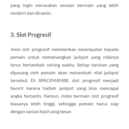
yang ingin merasakan sensasi bermain yang lebih
modern dan dinamis.
3. Slot Progresif
Jenis slot progresif memberikan kesempatan kepada
pemain untuk memenangkan jackpot yang nilainya
terus bertambah seiring waktu. Setiap taruhan yang
dipasang oleh pemain akan menambah nilai jackpot
tersebut. Di SPACEMAN88, slot progresif menjadi
favorit karena hadiah jackpot yang bisa mencapai
angka fantastis. Namun, risiko bermain slot progresif
biasanya lebih tinggi, sehingga pemain harus siap
dengan variasi hasil yang besar.