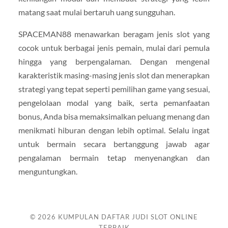
matang saat mulai bertaruh uang sungguhan.
SPACEMAN88 menawarkan beragam jenis slot yang
cocok untuk berbagai jenis pemain, mulai dari pemula
hingga yang berpengalaman. Dengan mengenal
karakteristik masing-masing jenis slot dan menerapkan
strategi yang tepat seperti pemilihan game yang sesuai,
pengelolaan modal yang baik, serta pemanfaatan
bonus, Anda bisa memaksimalkan peluang menang dan
menikmati hiburan dengan lebih optimal. Selalu ingat
untuk bermain secara bertanggung jawab agar
pengalaman bermain tetap menyenangkan dan
menguntungkan.
© 2026
KUMPULAN DAFTAR JUDI SLOT ONLINE
TERBAIK