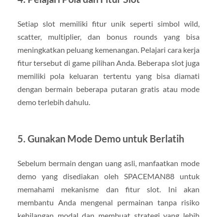
Setiap slot memiliki fitur unik seperti simbol wild,
scatter, multiplier, dan bonus rounds yang bisa
meningkatkan peluang kemenangan. Pelajari cara kerja
fitur tersebut di game pilihan Anda. Beberapa slot juga
memiliki pola keluaran tertentu yang bisa diamati
dengan bermain beberapa putaran gratis atau mode
demo terlebih dahulu.
5. Gunakan Mode Demo untuk Berlatih
Sebelum bermain dengan uang asli, manfaatkan mode
demo yang disediakan oleh SPACEMAN88 untuk
memahami mekanisme dan fitur slot. Ini akan
membantu Anda mengenal permainan tanpa risiko
kehilangan modal dan membuat strategi yang lebih