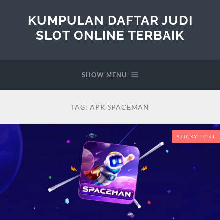
KUMPULAN DAFTAR JUDI
SLOT ONLINE TERBAIK
SHOW MENU
TAG:
APK SPACEMAN
STICKY POST